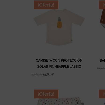
¡Oferta!
CAMISETA CON PROTECCIÓN
BA
SOLAR PINNEAPPLE LASSIG
22,6
22,95
€
15,61
€
¡Oferta!