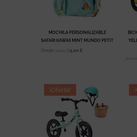
MOCHILA PERSONALIZABLE
BIC
SAFARI KAWAII MINT MUNDO PETIT
YEL
Desde
18,95
€
5,00
€
60,0
¡Oferta!