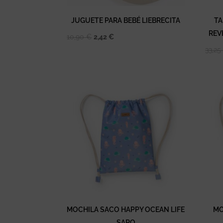
JUGUETE PARA BEBÉ LIEBRECITA
TA
REV
El
El
10,90
€
2,42
€
precio
precio
33,2
original
actual
era:
es:
10,90 €.
2,42 €.
MOCHILA SACO HAPPY OCEAN LIFE
MO
SARO