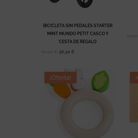
BICICLETA SIN PEDALES STARTER
MINT MUNDO PETIT CASCO Y
29,9
CESTA DE REGALO
El
El
60,00
€
36,30
€
precio
precio
original
actual
era:
es:
¡Oferta!
60,00 €.
36,30 €.