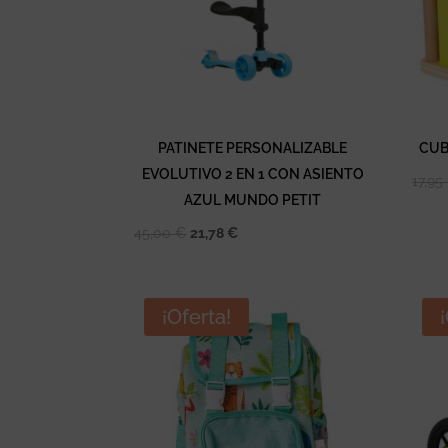
PATINETE PERSONALIZABLE
CUB
EVOLUTIVO 2 EN 1 CON ASIENTO
17,95
AZUL MUNDO PETIT
El
El
45,00
€
21,78
€
precio
precio
original
actual
era:
es:
¡Oferta!
45,00 €.
21,78 €.