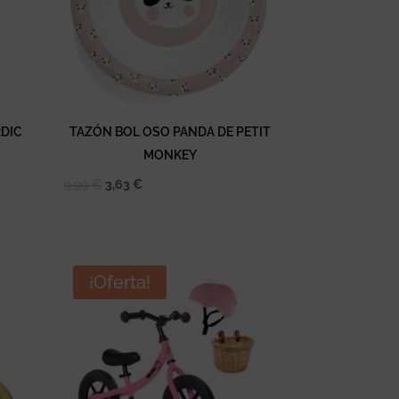
RDIC
TAZÓN BOL OSO PANDA DE PETIT
MONKEY
El
El
9,99
€
3,63
€
precio
precio
original
actual
era:
es:
9,99 €.
3,63 €.
¡Oferta!