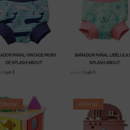
ADOR PAÑAL VINTAGE MOBY
BAÑADOR PAÑAL LIBÉLULA 
DE SPLASH ABOUT
SPLASH ABOUT
5
€
7,48
€
14,95
€
7,48
€
¡Oferta!
¡Oferta!