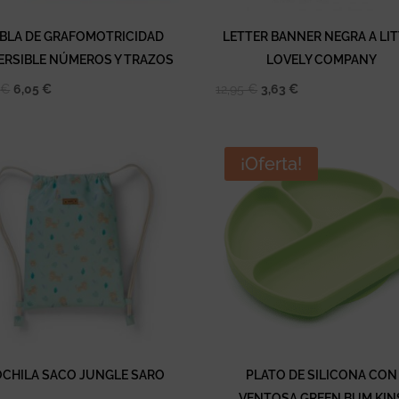
BLA DE GRAFOMOTRICIDAD
LETTER BANNER NEGRA A LIT
ERSIBLE NÚMEROS Y TRAZOS
LOVELY COMPANY
El
El
El
El
5
€
6,05
€
12,95
€
3,63
€
precio
precio
precio
precio
original
actual
original
actual
era:
es:
era:
es:
¡Oferta!
33,25 €.
6,05 €.
12,95 €.
3,63 €.
CHILA SACO JUNGLE SARO
PLATO DE SILICONA CON
VENTOSA GREEN BUM KIN