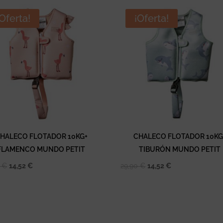
¡Oferta!
¡Oferta!
HALECO FLOTADOR 10KG+
CHALECO FLOTADOR 10KG
FLAMENCO MUNDO PETIT
TIBURÓN MUNDO PETIT
El
El
El
El
0
€
14,52
€
29,90
€
14,52
€
precio
precio
precio
precio
original
actual
original
actual
era:
es:
era:
es:
29,90 €.
14,52 €.
29,90 €.
14,52 €.