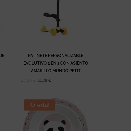
DE
PATINETE PERSONALIZABLE
EVOLUTIVO 2 EN 1 CON ASIENTO
AMARILLO MUNDO PETIT
El
El
45,00
€
21,78
€
precio
precio
original
actual
era:
es:
¡Oferta!
45,00 €.
21,78 €.