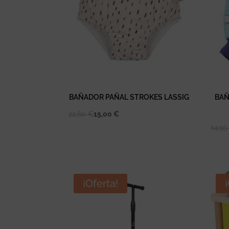
BAÑADOR PAÑAL STROKES LASSIG
BAÑ
22,60
€
15,00
€
14,9
¡Oferta!