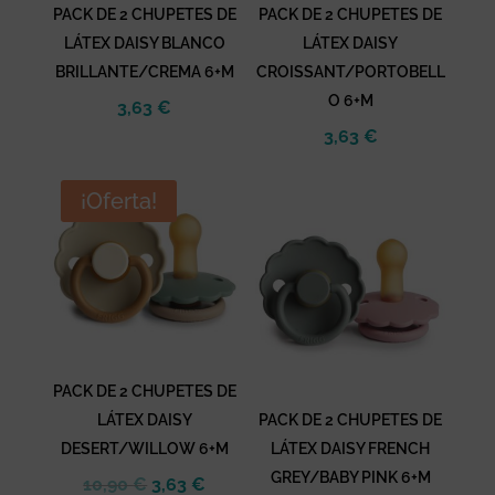
PACK DE 2 CHUPETES DE
PACK DE 2 CHUPETES DE
LÁTEX DAISY BLANCO
LÁTEX DAISY
BRILLANTE/CREMA 6+M
CROISSANT/PORTOBELL
O 6+M
3,63
€
3,63
€
¡Oferta!
PACK DE 2 CHUPETES DE
LÁTEX DAISY
PACK DE 2 CHUPETES DE
DESERT/WILLOW 6+M
LÁTEX DAISY FRENCH
GREY/BABY PINK 6+M
El
El
10,90
€
3,63
€