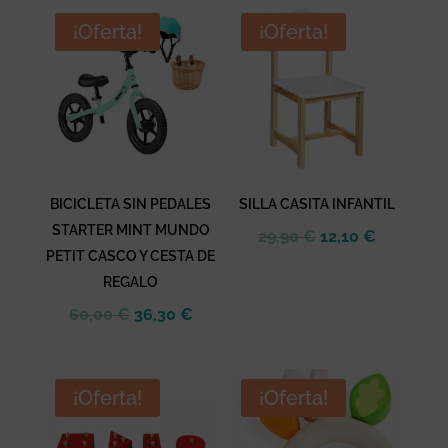
era:
es:
era:
es:
¡Oferta!
¡Oferta!
60,00 €.
36,30 €.
95,00 €.
48,40 €.
BICICLETA SIN PEDALES
SILLA CASITA INFANTIL
STARTER MINT MUNDO
El
El
29,90
€
12,10
€
PETIT CASCO Y CESTA DE
precio
precio
REGALO
original
actual
El
El
era:
es:
60,00
€
36,30
€
precio
precio
29,90 €.
12,10 €.
original
actual
era:
es:
¡Oferta!
¡Oferta!
60,00 €.
36,30 €.