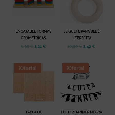
ENCAJABLE FORMAS
JUGUETE PARA BEBÉ
GEOMÉTRICAS
LIEBRECITA
El
El
El
El
6,95
€
1,21
€
10,90
€
2,42
€
precio
precio
precio
precio
original
actual
original
actual
era:
es:
era:
es:
¡Oferta!
¡Oferta!
6,95 €.
1,21 €.
10,90 €.
2,42 €.
TABLA DE
LETTER BANNER NEGRA