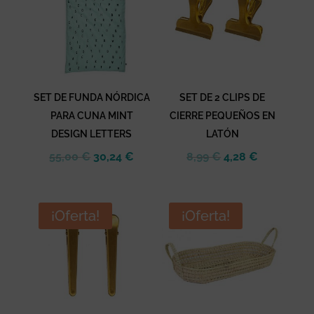
SET DE FUNDA NÓRDICA
SET DE 2 CLIPS DE
PARA CUNA MINT
CIERRE PEQUEÑOS EN
DESIGN LETTERS
LATÓN
El
El
El
El
55,00
€
30,24
€
8,99
€
4,28
€
precio
precio
precio
precio
original
actual
original
actual
era:
es:
era:
es:
¡Oferta!
¡Oferta!
55,00 €.
30,24 €.
8,99 €.
4,28 €.