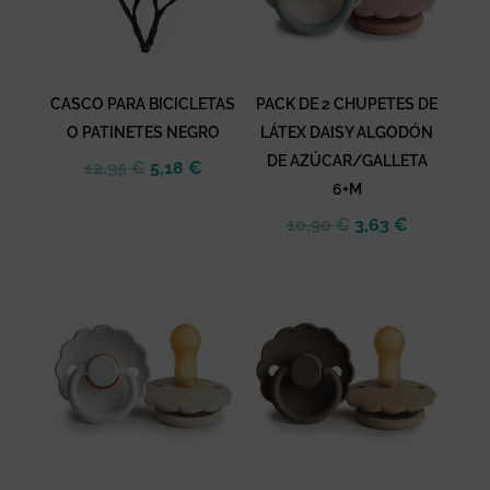
CASCO PARA BICICLETAS
PACK DE 2 CHUPETES DE
O PATINETES NEGRO
LÁTEX DAISY ALGODÓN
DE AZÚCAR/GALLETA
El
El
12,95
€
5,18
€
6+M
precio
precio
original
actual
El
El
10,90
€
3,63
€
era:
es:
precio
precio
12,95 €.
5,18 €.
original
actual
era:
es:
10,90 €.
3,63 €.