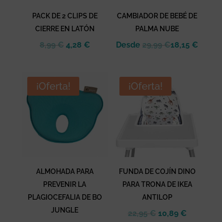
PACK DE 2 CLIPS DE
CAMBIADOR DE BEBÉ DE
CIERRE EN LATÓN
PALMA NUBE
El
El
8,99
€
4,28
€
Desde
29,99
€
18,15
€
precio
precio
original
actual
era:
es:
¡Oferta!
¡Oferta!
8,99 €.
4,28 €.
ALMOHADA PARA
FUNDA DE COJÍN DINO
PREVENIR LA
PARA TRONA DE IKEA
PLAGIOCEFALIA DE BO
ANTILOP
JUNGLE
El
El
22,95
€
10,89
€