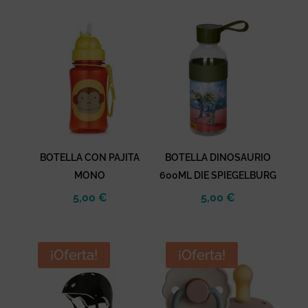
original
actual
era:
es:
17,00 €.
8,50 €.
BOTELLA CON PAJITA
BOTELLA DINOSAURIO
MONO
600ML DIE SPIEGELBURG
5,00
€
5,00
€
¡Oferta!
¡Oferta!