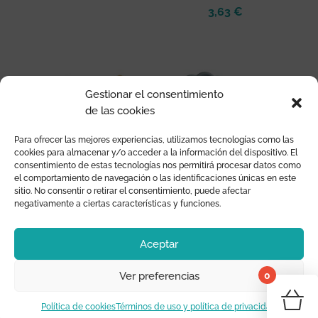
precio
precio
3,63
€
original
actual
era:
es:
10,90 €.
3,63 €.
Gestionar el consentimiento
de las cookies
Para ofrecer las mejores experiencias, utilizamos tecnologías como las
cookies para almacenar y/o acceder a la información del dispositivo. El
consentimiento de estas tecnologías nos permitirá procesar datos como
el comportamiento de navegación o las identificaciones únicas en este
sitio. No consentir o retirar el consentimiento, puede afectar
PACK DE 2 CHUPETES DE
PACK DE 2 CHUPETES DE
negativamente a ciertas características y funciones.
LÁTEX DAISY HONEY
LÁTEX DAISY POWDER
GOLD/GLACIER 6+M
BLUE/SANDSTON 6+M
Aceptar
3,63
€
3,63
€
0
Ver preferencias
¡Tu 
Política de cookies
Términos de uso y política de privacidad
1
2
3
→