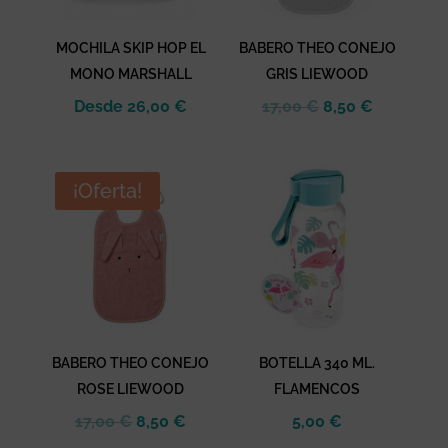
MOCHILA SKIP HOP EL
BABERO THEO CONEJO
MONO MARSHALL
GRIS LIEWOOD
El
El
Desde
26,00
€
17,00
€
8,50
€
precio
precio
original
actual
era:
es:
¡Oferta!
17,00 €.
8,50 €.
BABERO THEO CONEJO
BOTELLA 340 ML.
ROSE LIEWOOD
FLAMENCOS
El
El
17,00
€
8,50
€
5,00
€
precio
precio