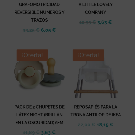
GRAFOMOTRICIDAD
A LITTLE LOVELY
REVERSIBLE NÚMEROS Y
COMPANY
TRAZOS
El
El
12,95
€
3,63
€
El
El
precio
precio
33,25
€
6,05
€
precio
precio
original
actual
original
actual
era:
es:
era:
es:
12,95 €.
3,63 €.
¡Oferta!
¡Oferta!
33,25 €.
6,05 €.
PACK DE 2 CHUPETES DE
REPOSAPIÉS PARA LA
LÁTEX NIGHT (BRILLAN
TRONA ANTILOP DE IKEA
EN LA OSCURIDAD) 6+M
El
El
22,00
€
18,15
€
El
El
precio
precio
11,89
€
3,63
€