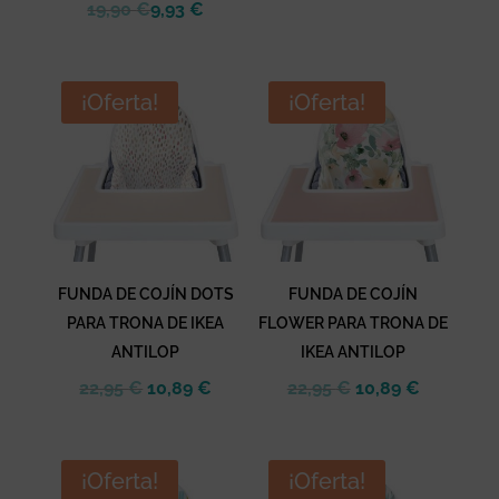
precio
precio
19,90
€
9,93
€
original
actual
era:
es:
22,95 €.
10,89 €.
¡Oferta!
¡Oferta!
FUNDA DE COJÍN DOTS
FUNDA DE COJÍN
PARA TRONA DE IKEA
FLOWER PARA TRONA DE
ANTILOP
IKEA ANTILOP
El
El
El
El
22,95
€
10,89
€
22,95
€
10,89
€
precio
precio
precio
precio
original
actual
original
actual
era:
es:
era:
es:
¡Oferta!
¡Oferta!