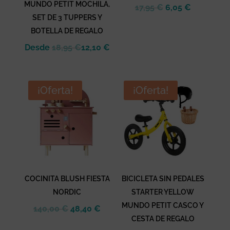
MUNDO PETIT MOCHILA,
El
El
17,95
€
6,05
€
SET DE 3 TUPPERS Y
precio
precio
BOTELLA DE REGALO
original
actual
era:
es:
Desde
18,95
€
12,10
€
17,95 €.
6,05 €.
¡Oferta!
¡Oferta!
COCINITA BLUSH FIESTA
BICICLETA SIN PEDALES
NORDIC
STARTER YELLOW
MUNDO PETIT CASCO Y
El
El
140,00
€
48,40
€
CESTA DE REGALO
precio
precio