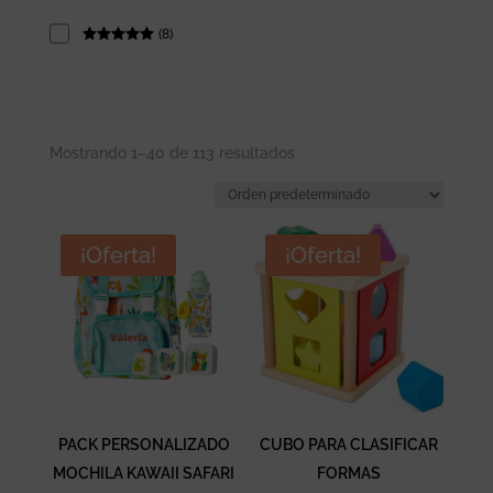
(
8
)
Rated
5
out
of 5
Mostrando 1–40 de 113 resultados
¡Oferta!
¡Oferta!
PACK PERSONALIZADO
CUBO PARA CLASIFICAR
MOCHILA KAWAII SAFARI
FORMAS