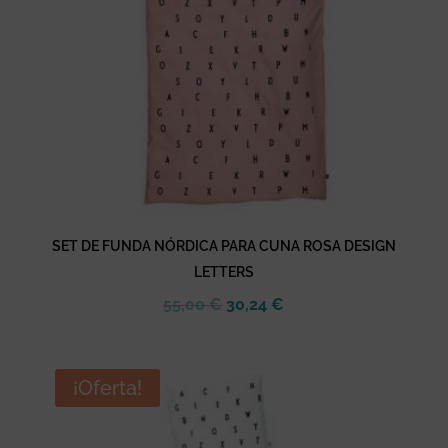
SET DE FUNDA NÓRDICA PARA CUNA ROSA DESIGN
LETTERS
El
El
55,00
€
30,24
€
precio
precio
original
actual
era:
es:
¡Oferta!
55,00 €.
30,24 €.