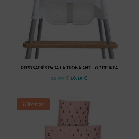
REPOSAPIÉS PARA LA TRONA ANTILOP DE IKEA
El
El
22,00
€
18,15
€
precio
precio
original
actual
era:
es:
¡Oferta!
22,00 €.
18,15 €.