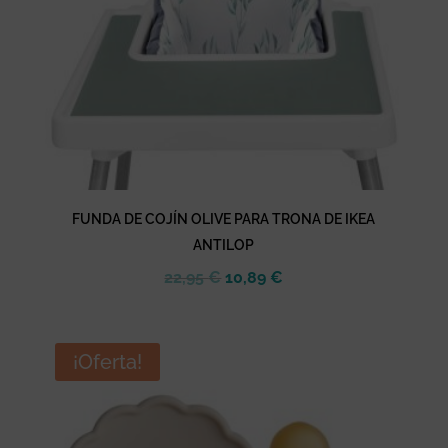
FUNDA DE COJÍN OLIVE PARA TRONA DE IKEA
ANTILOP
El
El
22,95
€
10,89
€
precio
precio
original
actual
era:
es:
¡Oferta!
22,95 €.
10,89 €.