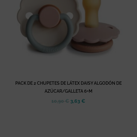
PACK DE 2 CHUPETES DE LÁTEX DAISY ALGODÓN DE
AZÚCAR/GALLETA 6+M
El
El
10,90
€
3,63
€
precio
precio
original
actual
era:
es:
10,90 €.
3,63 €.