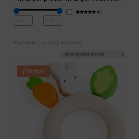
(
8
)
Rated
5
out
of 5
Mostrando 1–40 de 45 resultados
¡Oferta!