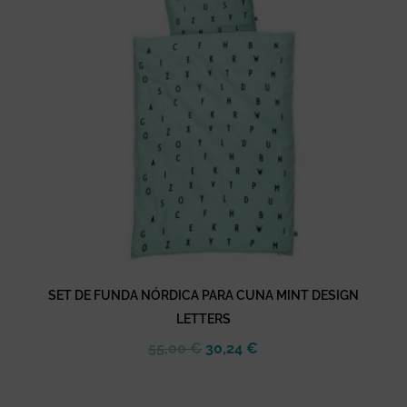
SET DE FUNDA NÓRDICA PARA CUNA MINT DESIGN
LETTERS
El
El
55,00
€
30,24
€
precio
precio
original
actual