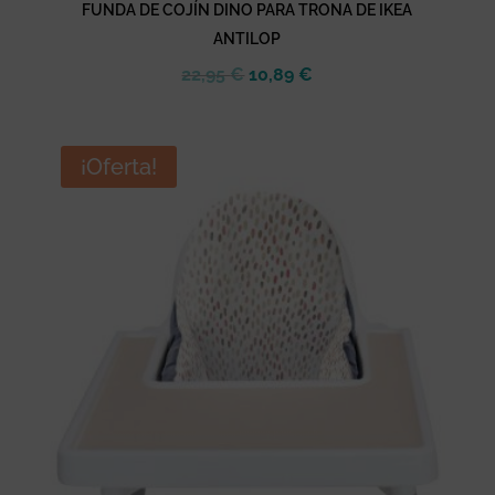
FUNDA DE COJÍN DINO PARA TRONA DE IKEA
ANTILOP
El
El
22,95
€
10,89
€
precio
precio
original
actual
era:
es:
¡Oferta!
22,95 €.
10,89 €.