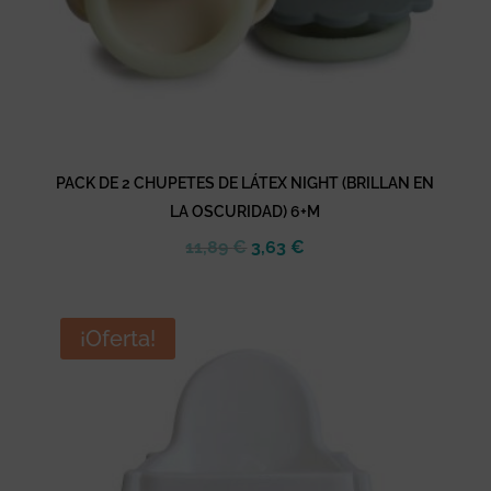
PACK DE 2 CHUPETES DE LÁTEX NIGHT (BRILLAN EN
LA OSCURIDAD) 6+M
El
El
11,89
€
3,63
€
precio
precio
original
actual
era:
es:
¡Oferta!
11,89 €.
3,63 €.