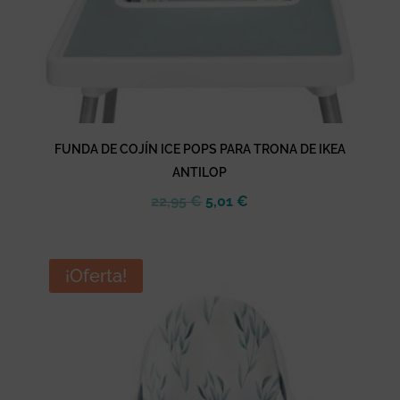
FUNDA DE COJÍN ICE POPS PARA TRONA DE IKEA
ANTILOP
El
El
22,95
€
5,01
€
precio
precio
original
actual
era:
es:
¡Oferta!
22,95 €.
5,01 €.