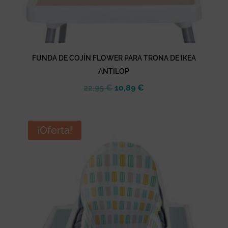
FUNDA DE COJÍN FLOWER PARA TRONA DE IKEA
ANTILOP
El
El
22,95
€
10,89
€
precio
precio
original
actual
era:
es:
¡Oferta!
22,95 €.
10,89 €.