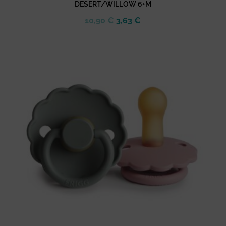
DESERT/WILLOW 6+M
El
El
10,90
€
3,63
€
precio
precio
original
actual
era:
es:
10,90 €.
3,63 €.