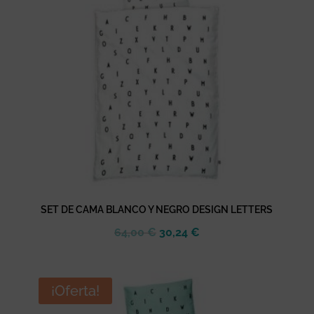
SET DE CAMA BLANCO Y NEGRO DESIGN LETTERS
El
El
64,00
€
30,24
€
precio
precio
original
actual
era:
es:
¡Oferta!
64,00 €.
30,24 €.