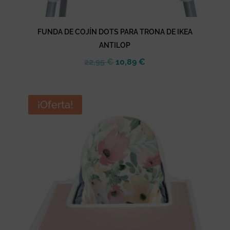
FUNDA DE COJÍN DOTS PARA TRONA DE IKEA
ANTILOP
El
El
22,95
€
10,89
€
precio
precio
original
actual
era:
es:
¡Oferta!
22,95 €.
10,89 €.