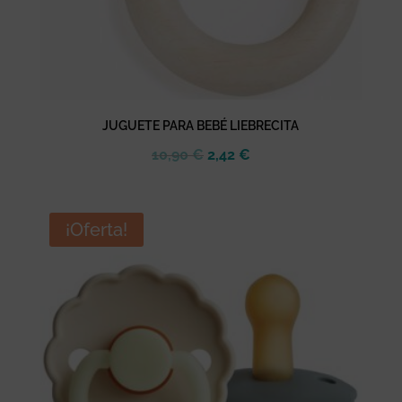
JUGUETE PARA BEBÉ LIEBRECITA
El
El
10,90
€
2,42
€
precio
precio
original
actual
era:
es:
¡Oferta!
10,90 €.
2,42 €.