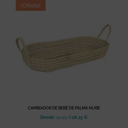
era:
es:
¡Oferta!
55,00 €.
30,24 €.
CAMBIADOR DE BEBÉ DE PALMA NUBE
Desde
29,99
€
18,15
€