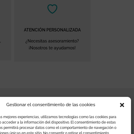
ATENCIÓN PERSONALIZADA
,
¿Necesitas asesoramiento?
¡Nosotros te ayudamos!
Gestionar el consentimiento de las cookies
¿TE AYUDAMOS?
as mejores experiencias, utilizamos tecnologías como las cookies para
 acceder a la información del dispositivo. El consentimiento de estas
os permitirá procesar datos como el comportamiento de navegación o
Preguntas frecuentes
ciones únicas en este sitio. No consentir o retirar el consentimiento,