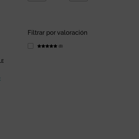
Filtrar por valoración
(
8
)
Rated
5
out
of 5
LE
€