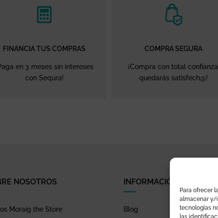
FINANCIA TUS COMPRAS
COMPRA SEGURA
Paga en 3 meses sin intereses
¡Compra con total confianza
con Sequra!
quedarás satisfech@!
BRE NOSOTROS
INFORMACIÓN
Para ofrecer l
almacenar y/o
tecnologías n
s Moraig the Store
Blog
las identifica