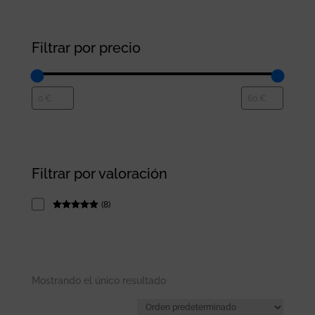
Filtrar por precio
Filtrar por valoración
(
8
)
Rated
5
out
of 5
Mostrando el único resultado