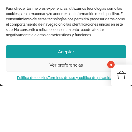
Para ofrecer las mejores experiencias, utilizamos tecnologías como las
Moraig the Store
cookies para almacenar y/o acceder a la información del dispositivo. El
consentimiento de estas tecnologías nos permitirá procesar datos como
Decoración Infantil
el comportamiento de navegación o las identificaciones únicas en este
sitio. No consentir o retirar el consentimiento, puede afectar
negativamente a ciertas características y funciones.
+34 625 294 233
info@moraigthestore.com
Aceptar
SOBRE NOSOTROS
0
Ver preferencias
¡Tu 
Somos Moraig the Store
Política de cookies
Términos de uso y política de privacidad
Dónde estamos
Vo
Marcas
Contacta con nosotros
INFORMACIÓN