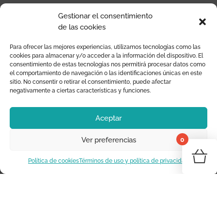
Moraig the Store
Gestionar el consentimiento
de las cookies
Decoración Infantil
+34 625 294 233
Para ofrecer las mejores experiencias, utilizamos tecnologías como las
cookies para almacenar y/o acceder a la información del dispositivo. El
info@moraigthestore.com
consentimiento de estas tecnologías nos permitirá procesar datos como
el comportamiento de navegación o las identificaciones únicas en este
sitio. No consentir o retirar el consentimiento, puede afectar
SOBRE NOSOTROS
negativamente a ciertas características y funciones.
Somos Moraig the Store
Aceptar
Dónde estamos
0
Ver preferencias
Marcas
¡Tu 
Contacta con nosotros
Política de cookies
Términos de uso y política de privacidad
Vo
INFORMACIÓN
Blog