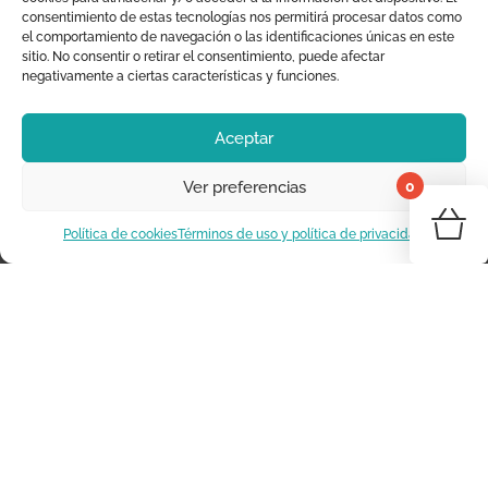
consentimiento de estas tecnologías nos permitirá procesar datos como
Decoración Infantil
el comportamiento de navegación o las identificaciones únicas en este
sitio. No consentir o retirar el consentimiento, puede afectar
+34 625 294 233
negativamente a ciertas características y funciones.
info@moraigthestore.com
Aceptar
SOBRE NOSOTROS
0
Ver preferencias
¡Tu 
Somos Moraig the Store
Política de cookies
Términos de uso y política de privacidad
Dónde estamos
Vo
Marcas
Contacta con nosotros
INFORMACIÓN
Blog
Novedades