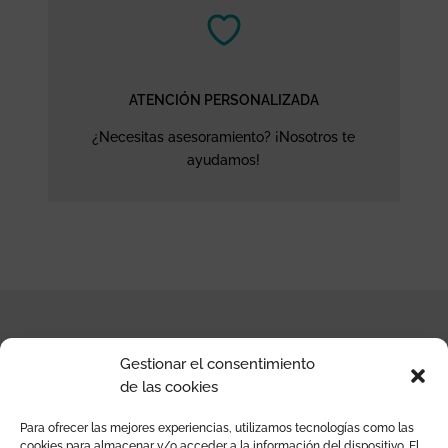
ATENCIÓN PERSONALIZADA
¿Necesitas asesoramiento? ¡Nosotros te
ayudamos!
Gestionar el consentimiento
CONTACTO
de las cookies
Para ofrecer las mejores experiencias, utilizamos tecnologías como las
Moraig the Store
cookies para almacenar y/o acceder a la información del dispositivo. El