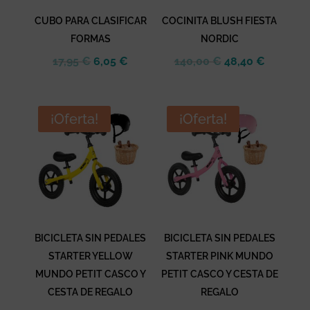
CUBO PARA CLASIFICAR
COCINITA BLUSH FIESTA
FORMAS
NORDIC
El
El
El
El
17,95
€
6,05
€
140,00
€
48,40
€
precio
precio
precio
precio
original
actual
original
actual
era:
es:
era:
es:
¡Oferta!
¡Oferta!
17,95 €.
6,05 €.
140,00 €.
48,40 €.
BICICLETA SIN PEDALES
BICICLETA SIN PEDALES
STARTER YELLOW
STARTER PINK MUNDO
MUNDO PETIT CASCO Y
PETIT CASCO Y CESTA DE
CESTA DE REGALO
REGALO