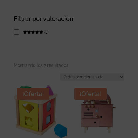
Filtrar por valoración
(
8
)
Rated
5
out
of 5
Mostrando los 7 resultados
¡Oferta!
¡Oferta!