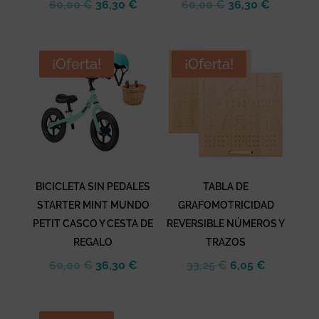
El
El
El
El
60,00
€
36,30
€
60,00
€
36,30
€
precio
precio
precio
precio
original
actual
original
actual
era:
es:
era:
es:
¡Oferta!
¡Oferta!
60,00 €.
36,30 €.
60,00 €.
36,30 €.
BICICLETA SIN PEDALES
TABLA DE
STARTER MINT MUNDO
GRAFOMOTRICIDAD
PETIT CASCO Y CESTA DE
REVERSIBLE NÚMEROS Y
REGALO
TRAZOS
El
El
El
El
60,00
€
36,30
€
33,25
€
6,05
€
precio
precio
precio
precio
original
actual
original
actual