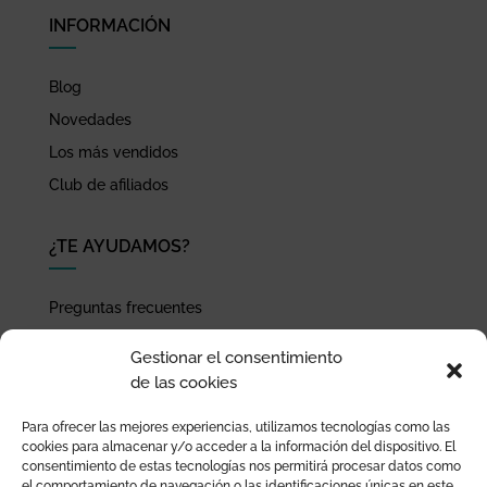
INFORMACIÓN
Blog
Novedades
Los más vendidos
Club de afiliados
¿TE AYUDAMOS?
Preguntas frecuentes
Seguimiento de envíos
Gestionar el consentimiento
Pago seguro
de las cookies
Términos de uso y política de privacidad
Para ofrecer las mejores experiencias, utilizamos tecnologías como las
Devoluciones y garantía
cookies para almacenar y/o acceder a la información del dispositivo. El
consentimiento de estas tecnologías nos permitirá procesar datos como
el comportamiento de navegación o las identificaciones únicas en este