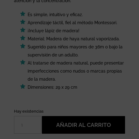
33,25 €.
6,05 €.
atención y la concentración.
Es simple, intuitivo y eficaz.
Aprendizaje táctil, fiel al método Montessori.
¡Incluye lápiz de madera!
Material: Madera de haya natural vaporizada.
Sugerido para niños mayores de 36m o bajo la
supervisión de un adulto.
Al tratarse de madera natural, puede presentar
imperfecciones como nudos o marcas propias
de la madera.
Dimensiones: 29 x 29 cm
Hay existencias
Tabla
AÑADIR AL CARRITO
de
grafomotricidad