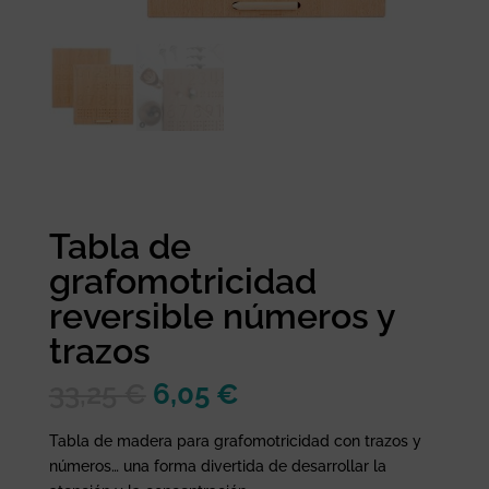
Tabla de
grafomotricidad
reversible números y
trazos
El
El
33,25
€
6,05
€
precio
precio
original
actual
Tabla de madera para grafomotricidad con trazos y
era:
es:
números… una forma divertida de desarrollar la