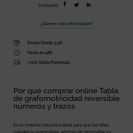
reversible
Compartir:
números
y
trazos
¿Quieres más información?
cantidad
Envíos Desde 3,9€
Hasta en 48h
>70€ Gratis Península
Por qué comprar online Tabla
de grafomotricidad reversible
números y trazos
Es un material educativo ideal para que los niños
trabajen la preescritura, además de desarrollar su