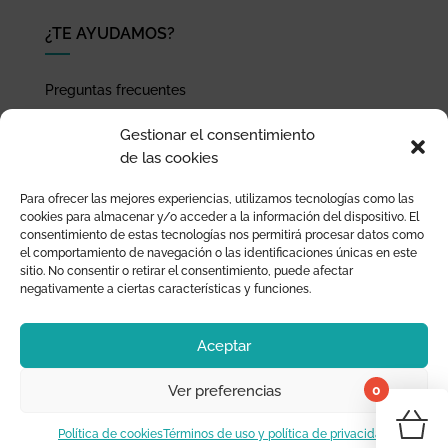
¿TE AYUDAMOS?
Preguntas frecuentes
Seguimiento de envíos
Gestionar el consentimiento
Pago seguro
de las cookies
Términos de uso y política de privacidad
Para ofrecer las mejores experiencias, utilizamos tecnologías como las
Devoluciones y garantía
cookies para almacenar y/o acceder a la información del dispositivo. El
consentimiento de estas tecnologías nos permitirá procesar datos como
el comportamiento de navegación o las identificaciones únicas en este
sitio. No consentir o retirar el consentimiento, puede afectar
negativamente a ciertas características y funciones.
Aceptar
0
Ver preferencias
¡Tu 
Política de cookies
Términos de uso y política de privacidad