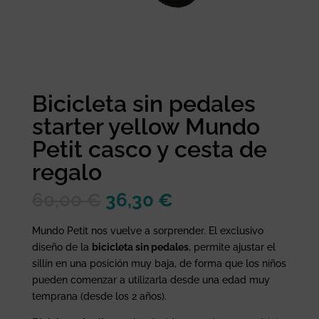
Bicicleta sin pedales
starter yellow Mundo
Petit casco y cesta de
regalo
El
El
60,00
€
36,30
€
precio
precio
original
actual
Mundo Petit nos vuelve a sorprender. El exclusivo
era:
es:
diseño de la
bicicleta sin pedales
, permite ajustar el
60,00 €.
36,30 €.
sillín en una posición muy baja, de forma que los niños
pueden comenzar a utilizarla desde una edad muy
temprana (desde los 2 años).