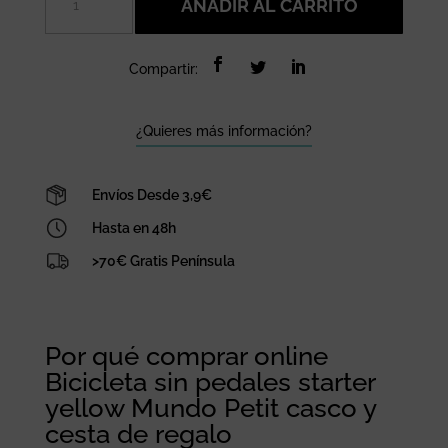
AÑADIR AL CARRITO
sin
pedales
starter
Compartir:
yellow
Mundo
Petit
¿Quieres más información?
casco
y
Envíos Desde 3,9€
cesta
de
Hasta en 48h
regalo
>70€ Gratis Península
cantidad
Por qué comprar online
Bicicleta sin pedales starter
yellow Mundo Petit casco y
cesta de regalo