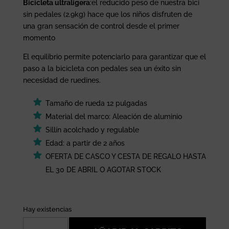
Bicicleta ultraligera
:el reducido peso de nuestra bici
sin pedales (2.9kg) hace que los niños disfruten de
una gran sensación de control desde el primer
momento
El equilibrio permite potenciarlo para garantizar que el
paso a la bicicleta con pedales sea un éxito sin
necesidad de ruedines.
Tamaño de rueda 12 pulgadas
Material del marco: Aleación de aluminio
Sillín acolchado y regulable
Edad: a partir de 2 años
OFERTA DE CASCO Y CESTA DE REGALO HASTA
EL 30 DE ABRIL O AGOTAR STOCK
Hay existencias
Bicicleta