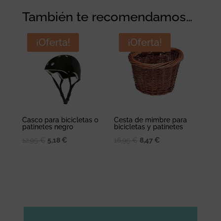
También te recomendamos…
¡Oferta!
¡Oferta!
Casco para bicicletas o
Cesta de mimbre para
patinetes negro
bicicletas y patinetes
El
El
El
El
12,95
€
5,18
€
16,95
€
8,47
€
precio
precio
precio
precio
original
actual
original
actual
era:
es:
era:
es:
12,95 €.
5,18 €.
16,95 €.
8,47 €.