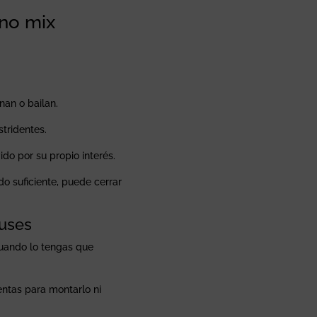
ino mix
nan o bailan.
stridentes.
do por su propio interés.
do suficiente, puede cerrar
 uses
uando lo tengas que
entas para montarlo ni