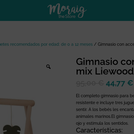
etes recomendados por edad: de 0 a 12 meses
/
Gimnasio con acce
Gimnasio con
mix Liewood
El
95,00
€
44,77
€
precio
original
El completo gimnasio para 
era:
resistente e incluye tres jugu
95,00 €
sentir. A los bebés les encan
animales marinos.El gimnasi
ojo y estimula los sentidos.
Características: