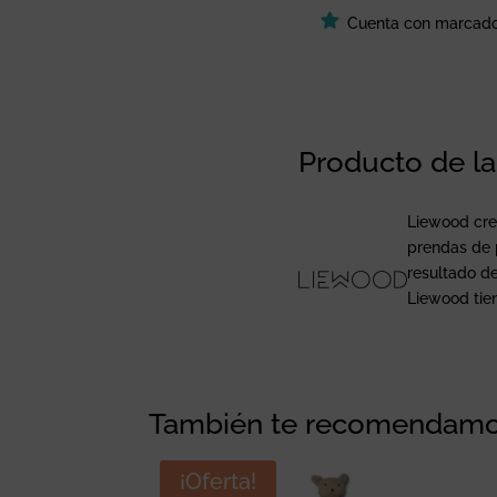
Cuenta con marcad
Producto de l
Liewood crea
prendas de p
resultado d
Liewood tien
También te recomendam
¡Oferta!