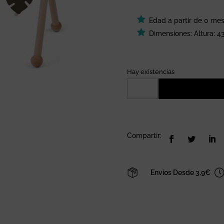
Edad a partir de 0 me
Dimensiones: Altura: 
Hay existencias
Gimnasio
con
accesorios
Dino
mix
Compartir:
Liewood
cantidad
Envíos Desde 3,9€