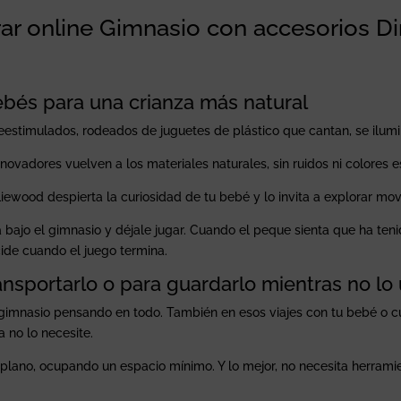
ar online Gimnasio con accesorios D
ebés para una crianza más natural
estimulados, rodeados de juguetes de plástico que cantan, se ilumi
novadores vuelven a los materiales naturales, sin ruidos ni colores e
iewood despierta la curiosidad de tu bebé y lo invita a explorar movi
bajo el gimnasio y déjale jugar. Cuando el peque sienta que ha teni
cide cuando el juego termina.
ansportarlo o para guardarlo mientras no lo
gimnasio pensando en todo. También en esos viajes con tu bebé o c
 no lo necesite.
 plano, ocupando un espacio mínimo. Y lo mejor, no necesita herrami