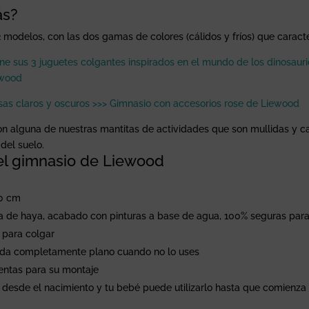
ás?
 modelos, con las dos gamas de colores (cálidos y fríos) que caract
ene sus 3 juguetes colgantes inspirados en el mundo de los dinosaur
ewood
sas claros y oscuros >>> Gimnasio con accesorios rose de Liewood
alguna de nuestras mantitas de actividades que son mullidas y cal
del suelo.
del gimnasio de Liewood
40 cm
 de haya, acabado con pinturas a base de agua, 100% seguras para 
 para colgar
rda completamente plano cuando no lo uses
entas para su montaje
 desde el nacimiento y tu bebé puede utilizarlo hasta que comienza 