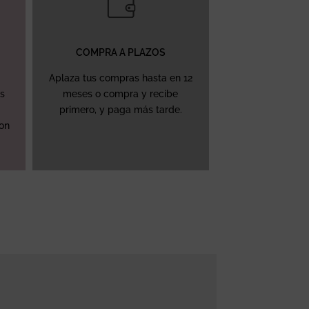
COMPRA A PLAZOS
Aplaza tus compras hasta en 12
ás
meses o compra y recibe
primero, y paga más tarde.
con