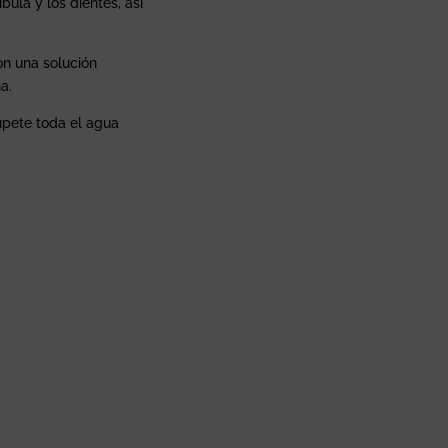
ula y los dientes, así
on una solución
a.
hupete toda el agua