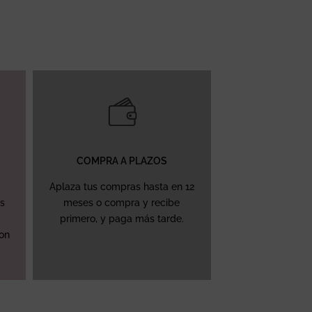
COMPRA A PLAZOS
Aplaza tus compras hasta en 12
ás
meses o compra y recibe
primero, y paga más tarde.
con