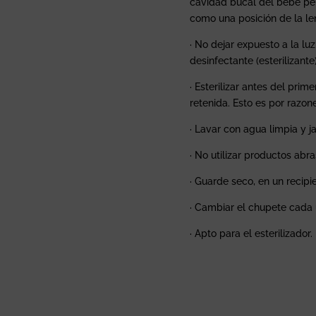
cavidad bucal del bebé per
como una posición de la len
· No dejar expuesto a la lu
desinfectante (esterilizan
· Esterilizar antes del prim
retenida. Esto es por razon
· Lavar con agua limpia y 
· No utilizar productos abra
· Guarde seco, en un recipi
· Cambiar el chupete cada 
· Apto para el esterilizador.