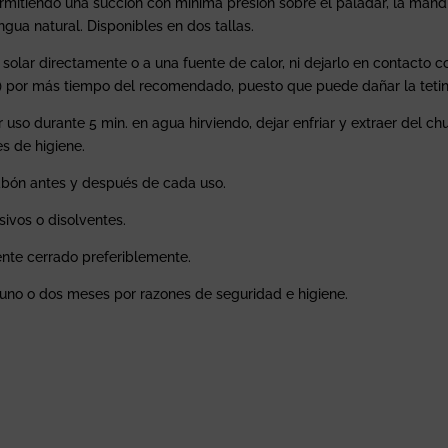
mitiendo una succión con mínima presión sobre el paladar, la mandíb
gua natural. Disponibles en dos tallas.
z solar directamente o a una fuente de calor, ni dejarlo en contacto c
te) por más tiempo del recomendado, puesto que puede dañar la tetin
er uso durante 5 min. en agua hirviendo, dejar enfriar y extraer del c
es de higiene.
jabón antes y después de cada uso.
sivos o disolventes.
ente cerrado preferiblemente.
uno o dos meses por razones de seguridad e higiene.