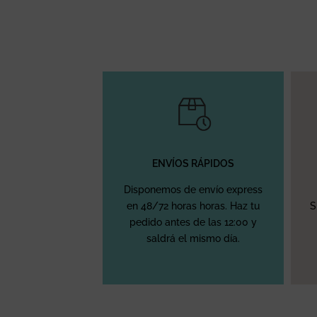
ENVÍOS RÁPIDOS
Disponemos de envío express
en 48/72 horas horas. Haz tu
S
pedido antes de las 12:00 y
saldrá el mismo día.