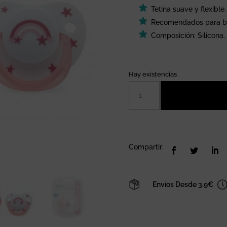
Tetina suave y flexible.
Recomendados para be
Composición: Silicona.
Hay existencias
Set
de
2
chupetes
anatómicos
corazón
Compartir:
y
arcoiris
de
Envíos Desde 3,9€
6
a
18
meses