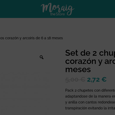
os corazón y arcoiris de 6 a 18 meses
Set de 2 ch
corazón y arc
meses
El
El
5,00
€
2,72
€
precio
pr
original
ac
Pack 2 chupetes con diferen
era:
es
adaptandose de la manera er
5,00 €.
2,
y anilla con cantos redondea
transpiración evitando la irrit