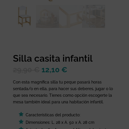
Silla casita infantil
El
El
29,90
€
12,10
€
precio
precio
original
actual
Con esta magnífica silla tu peque pasará horas
era:
es:
sentada/o en ella, para hacer sus deberes, jugar o lo
29,90 €.
12,10 €.
que sea necesario. Tienes como opción escogerte la
mesa también ideal para una habitación infantil.
Características del producto:
Dimensiones: L. 28 x A. 50 x A. 28 cm