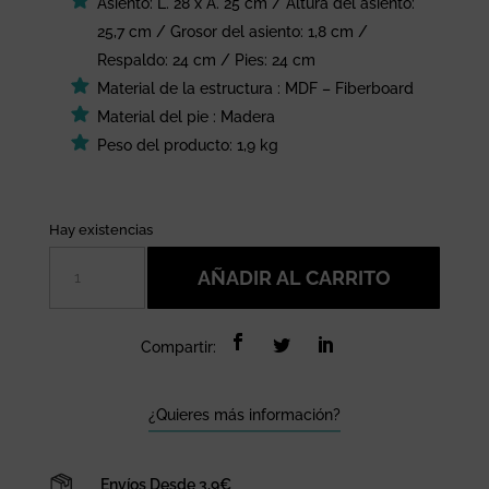
Asiento: L. 28 x A. 25 cm / Altura del asiento:
25,7 cm / Grosor del asiento: 1,8 cm /
Respaldo: 24 cm / Pies: 24 cm
Material de la estructura : MDF – Fiberboard
Material del pie : Madera
Peso del producto: 1,9 kg
Hay existencias
Silla
AÑADIR AL CARRITO
casita
infantil
cantidad
Compartir:
¿Quieres más información?
Envíos Desde 3,9€