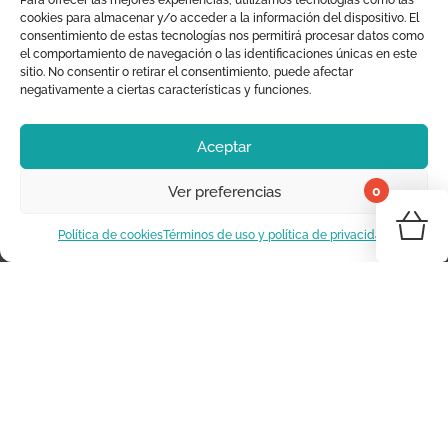
14,95
€
8,47
€
17,90
€
10,43
€
Para ofrecer las mejores experiencias, utilizamos tecnologías como las
cookies para almacenar y/o acceder a la información del dispositivo. El
precio
precio
precio
precio
consentimiento de estas tecnologías nos permitirá procesar datos como
original
actual
original
actual
el comportamiento de navegación o las identificaciones únicas en este
sitio. No consentir o retirar el consentimiento, puede afectar
era:
es:
era:
es:
1
2
3
→
negativamente a ciertas características y funciones.
14,95 €.
8,47 €.
17,90 €.
10,43 €.
Aceptar
0
Ver preferencias
¡Tu 
Política de cookies
Términos de uso y política de privacidad
COMPRA EN MORAIG
Vo
Trabajamos para ofrecerte la mejor experiencia de
compra posible.