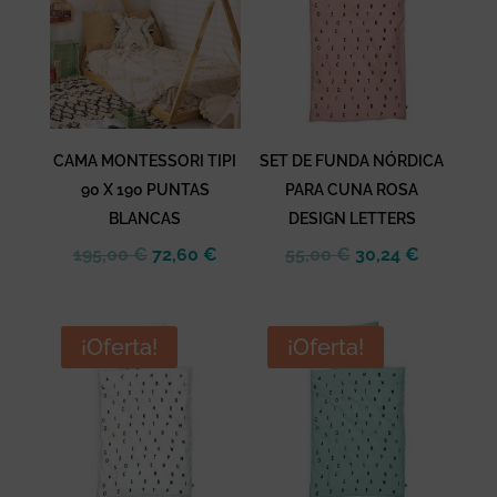
CAMA MONTESSORI TIPI
SET DE FUNDA NÓRDICA
90 X 190 PUNTAS
PARA CUNA ROSA
BLANCAS
DESIGN LETTERS
El
El
El
El
195,00
€
72,60
€
55,00
€
30,24
€
precio
precio
precio
precio
original
actual
original
actual
era:
es:
era:
es:
¡Oferta!
¡Oferta!
195,00 €.
72,60 €.
55,00 €.
30,24 €.