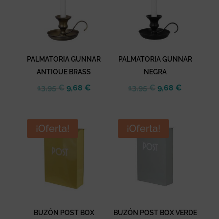
PALMATORIA GUNNAR
PALMATORIA GUNNAR
ANTIQUE BRASS
NEGRA
El
El
El
El
13,95
€
9,68
€
13,95
€
9,68
€
precio
precio
precio
precio
original
actual
original
actual
era:
es:
era:
es:
¡Oferta!
¡Oferta!
13,95 €.
9,68 €.
13,95 €.
9,68 €.
BUZÓN POST BOX
BUZÓN POST BOX VERDE