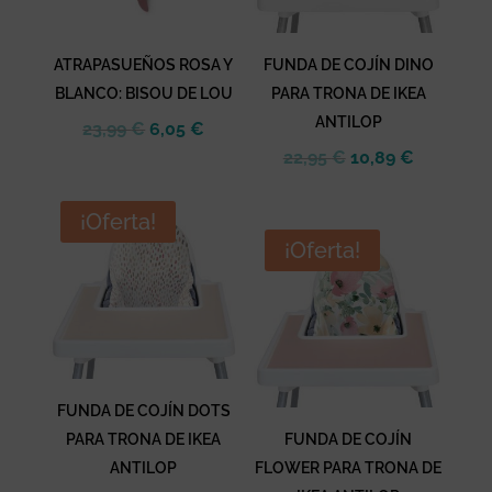
ATRAPASUEÑOS ROSA Y
FUNDA DE COJÍN DINO
BLANCO: BISOU DE LOU
PARA TRONA DE IKEA
ANTILOP
El
El
23,99
€
6,05
€
precio
precio
El
El
22,95
€
10,89
€
original
actual
precio
precio
era:
es:
original
actual
¡Oferta!
23,99 €.
6,05 €.
era:
es:
¡Oferta!
22,95 €.
10,89 €.
FUNDA DE COJÍN DOTS
PARA TRONA DE IKEA
FUNDA DE COJÍN
ANTILOP
FLOWER PARA TRONA DE