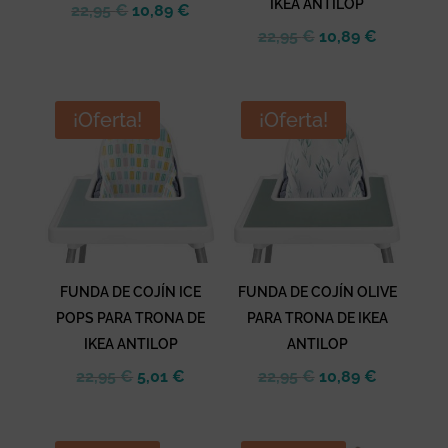
IKEA ANTILOP
El
El
22,95
€
10,89
€
precio
precio
El
El
22,95
€
10,89
€
original
actual
precio
precio
era:
es:
original
actual
22,95 €.
10,89 €.
era:
es:
¡Oferta!
¡Oferta!
22,95 €.
10,89 €.
FUNDA DE COJÍN ICE
FUNDA DE COJÍN OLIVE
POPS PARA TRONA DE
PARA TRONA DE IKEA
IKEA ANTILOP
ANTILOP
El
El
El
El
22,95
€
5,01
€
22,95
€
10,89
€
precio
precio
precio
precio
original
actual
original
actual