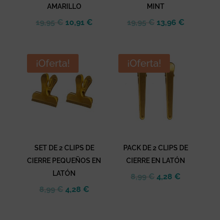
AMARILLO
MINT
El
El
El
El
19,95
€
10,91
€
19,95
€
13,96
€
precio
precio
precio
precio
original
actual
original
actual
era:
es:
era:
es:
¡Oferta!
¡Oferta!
19,95 €.
10,91 €.
19,95 €.
13,96 €.
SET DE 2 CLIPS DE
PACK DE 2 CLIPS DE
CIERRE PEQUEÑOS EN
CIERRE EN LATÓN
LATÓN
El
El
8,99
€
4,28
€
El
El
precio
precio
8,99
€
4,28
€
precio
precio
original
actual
original
actual
era:
es: