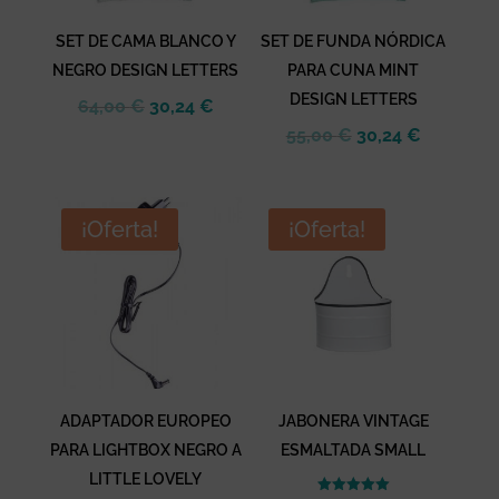
SET DE CAMA BLANCO Y
SET DE FUNDA NÓRDICA
NEGRO DESIGN LETTERS
PARA CUNA MINT
DESIGN LETTERS
El
El
64,00
€
30,24
€
precio
precio
El
El
55,00
€
30,24
€
original
actual
precio
precio
era:
es:
original
actual
64,00 €.
30,24 €.
era:
es:
¡Oferta!
¡Oferta!
55,00 €.
30,24 €.
ADAPTADOR EUROPEO
JABONERA VINTAGE
PARA LIGHTBOX NEGRO A
ESMALTADA SMALL
LITTLE LOVELY