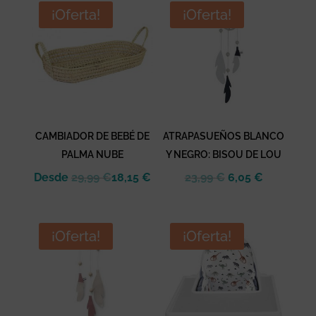
era:
es:
8,99 €.
4,28 €.
¡Oferta!
¡Oferta!
8,99 €.
4,28 €.
CAMBIADOR DE BEBÉ DE
ATRAPASUEÑOS BLANCO
PALMA NUBE
Y NEGRO: BISOU DE LOU
El
El
Desde
29,99
€
18,15
€
23,99
€
6,05
€
precio
precio
original
actual
era:
es:
¡Oferta!
¡Oferta!
23,99 €.
6,05 €.