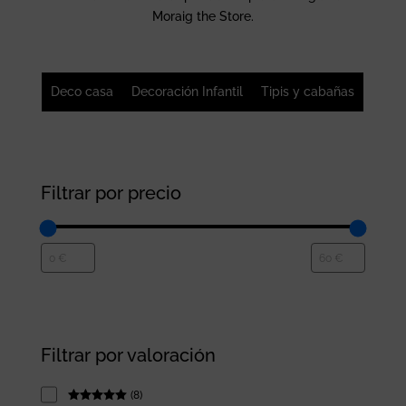
Moraig the Store.
Deco casa
Decoración Infantil
Tipis y cabañas
Filtrar por precio
Filtrar por valoración
(
8
)