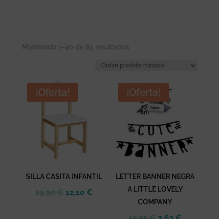
Rated
5
out
of 5
Mostrando 1–40 de 83 resultados
¡Oferta!
¡Oferta!
SILLA CASITA INFANTIL
LETTER BANNER NEGRA
A LITTLE LOVELY
El
El
29,90
€
12,10
€
COMPANY
precio
precio
original
actual
El
El
12,95
€
3,63
€