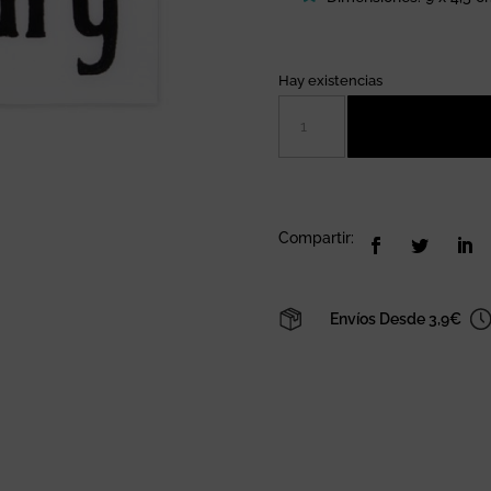
Hay existencias
Placa
decorativa
Laundry
cantidad
Compartir:
Envíos Desde 3,9€