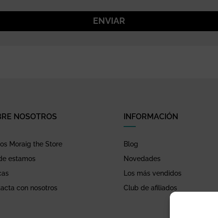
ENVIAR
BRE NOSOTROS
INFORMACIÓN
s Moraig the Store
Blog
de estamos
Novedades
cas
Los más vendidos
acta con nosotros
Club de afiliados