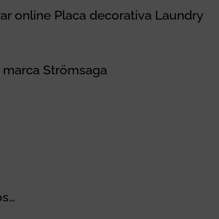
r online Placa decorativa Laundry
a marca Strömsaga
os…