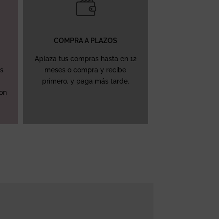
COMPRA A PLAZOS
Aplaza tus compras hasta en 12
ás
meses o compra y recibe
primero, y paga más tarde.
con