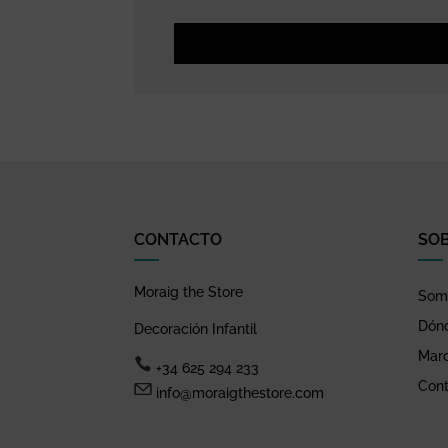
CONTACTO
SO
Moraig the Store
Somo
Dón
Decoración Infantil
Mar
+34 625 294 233
Cont
info@moraigthestore.com