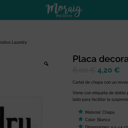
rativa Laundry
Placa decora
El
El
6,00
€
4,20
€
precio
pr
original
ac
Cartel de chapa con un revest
era:
es
Viene con etiqueta de doble 
6,00 €.
4,
lado para facilitar la suspensi
Material: Chapa
Color: Blanco
Dimensiones: 9 x 4,5 c