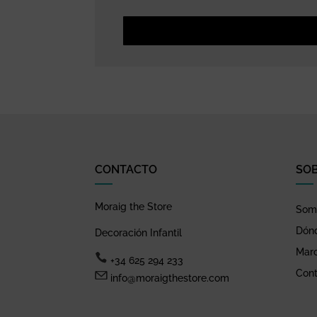
CONTACTO
SO
Moraig the Store
Somo
Dón
Decoración Infantil
Mar
+34 625 294 233
Cont
info@moraigthestore.com