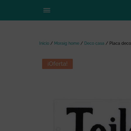
Inicio
/
Moraig home
/
Deco casa
/
Placa decor
¡Oferta!