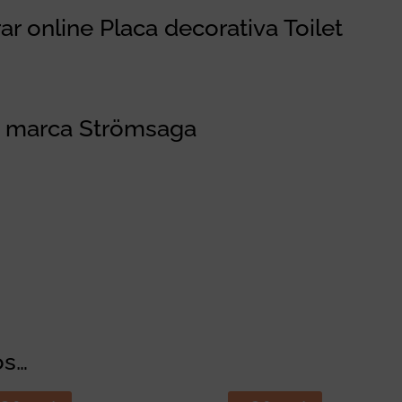
r online Placa decorativa Toilet
a marca Strömsaga
os…