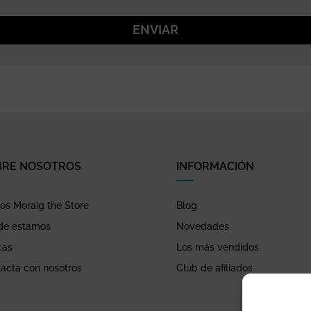
ENVIAR
BRE NOSOTROS
INFORMACIÓN
s Moraig the Store
Blog
de estamos
Novedades
cas
Los más vendidos
acta con nosotros
Club de afiliados