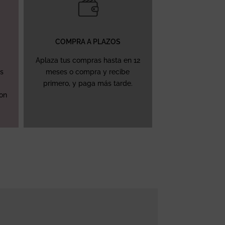
COMPRA A PLAZOS
Aplaza tus compras hasta en 12
ás
meses o compra y recibe
primero, y paga más tarde.
con