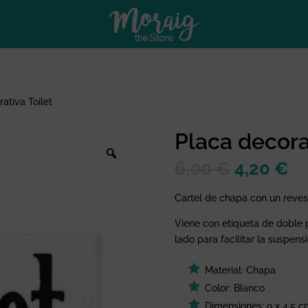
ativa Toilet
Placa decora
El
El
6,00
€
4,20
€
precio
pr
original
ac
Cartel de chapa con un revest
era:
es
Viene con etiqueta de doble 
6,00 €.
4,
lado para facilitar la suspensi
Material: Chapa
Color: Blanco
Dimensiones: 9 x 4,5 c