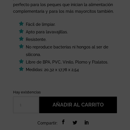
perfecto para los peques que inician la alimentación
complementaria y para los más mayorcitos también.
Fácil de limpiar.
Apto para lavavajillas.
Resistente.
No reproduce bacterias ni hongos al ser de
silicona.
Libre de BPA, PVC, Vinilo, Plomo y Ftalatos.
Medidas: 20,32 x 17,78 x 2,54
Hay existencias
Plato
AÑADIR AL CARRITO
de
silicona
con
Compartir:
ventosa