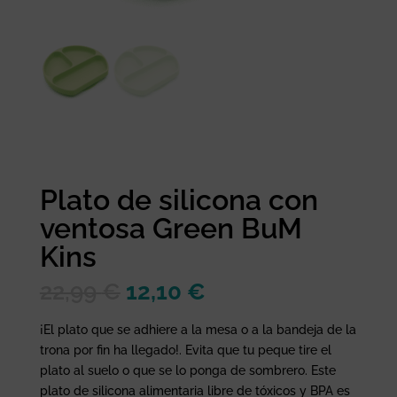
Plato de silicona con
ventosa Green BuM
Kins
El
El
22,99
€
12,10
€
precio
precio
original
actual
¡El plato que se adhiere a la mesa o a la bandeja de la
era:
es:
trona por fin ha llegado!. Evita que tu peque tire el
22,99 €.
12,10 €.
plato al suelo o que se lo ponga de sombrero. Este
plato de silicona alimentaria libre de tóxicos y BPA es