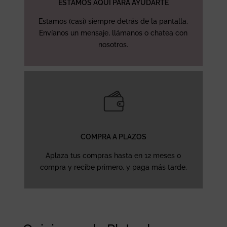
ESTAMOS AQUÍ PARA AYUDARTE
Estamos (casi) siempre detrás de la pantalla.
Envíanos un mensaje, llámanos o chatea con
nosotros.
COMPRA A PLAZOS
Aplaza tus compras hasta en 12 meses o
compra y recibe primero, y paga más tarde.