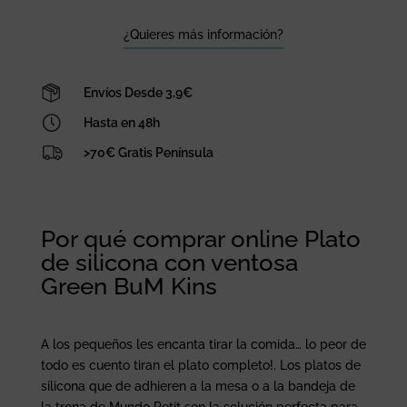
Green
BuM
¿Quieres más información?
Kins
cantidad
Envíos Desde 3,9€
Hasta en 48h
>70€ Gratis Península
Por qué comprar online Plato
de silicona con ventosa
Green BuM Kins
A los pequeños les encanta tirar la comida… lo peor de
todo es cuento tiran el plato completo!. Los platos de
silicona que de adhieren a la mesa o a la bandeja de