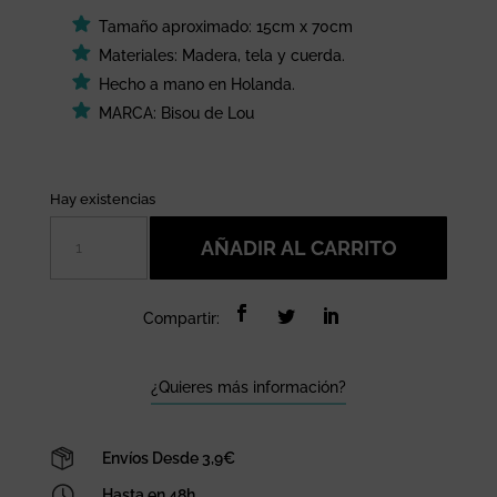
Tamaño aproximado: 15cm x 70cm
Materiales: Madera, tela y cuerda.
Hecho a mano en Holanda.
MARCA: Bisou de Lou
Hay existencias
Atrapasueños
AÑADIR AL CARRITO
blanco
y
negro:
Compartir:
Bisou
de
Lou
¿Quieres más información?
cantidad
Envíos Desde 3,9€
Hasta en 48h