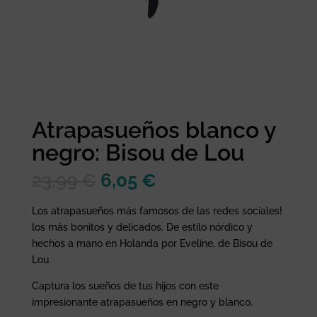
Atrapasueños blanco y
negro: Bisou de Lou
El
El
23,99
€
6,05
€
precio
precio
original
actual
Los atrapasueños más famosos de las redes sociales!
era:
es:
los más bonitos y delicados. De estilo nórdico y
23,99 €.
6,05 €.
hechos a mano en Holanda por Eveline, de Bisou de
Lou
Captura los sueños de tus hijos con este
impresionante atrapasueños en negro y blanco. ​