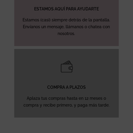
ESTAMOS AQUÍ PARA AYUDARTE
Estamos (casi) siempre detrás de la pantalla.
Envíanos un mensaje, llámanos o chatea con
nosotros.
COMPRA A PLAZOS
Aplaza tus compras hasta en 12 meses o
compra y recibe primero, y paga más tarde.