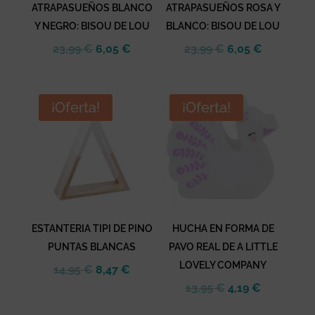
ATRAPASUEÑOS BLANCO
ATRAPASUEÑOS ROSA Y
Y NEGRO: BISOU DE LOU
BLANCO: BISOU DE LOU
El
El
El
El
23,99
€
6,05
€
23,99
€
6,05
€
precio
precio
precio
precio
original
actual
original
actual
era:
es:
era:
es:
¡Oferta!
¡Oferta!
23,99 €.
6,05 €.
23,99 €.
6,05 €.
ESTANTERIA TIPI DE PINO
HUCHA EN FORMA DE
PUNTAS BLANCAS
PAVO REAL DE A LITTLE
LOVELY COMPANY
El
El
14,95
€
8,47
€
precio
precio
El
El
13,95
€
4,19
€
original
actual
precio
precio