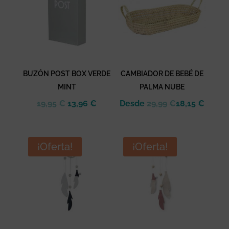
BUZÓN POST BOX VERDE
CAMBIADOR DE BEBÉ DE
MINT
PALMA NUBE
El
El
19,95
€
13,96
€
Desde
29,99
€
18,15
€
precio
precio
original
actual
era:
es:
¡Oferta!
¡Oferta!
19,95 €.
13,96 €.