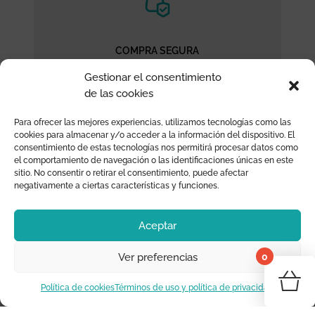
COMPRA SEGURA
¡Compra con total confianza, quedarás
Gestionar el consentimiento
satisfech@!
de las cookies
Para ofrecer las mejores experiencias, utilizamos tecnologías como las
cookies para almacenar y/o acceder a la información del dispositivo. El
consentimiento de estas tecnologías nos permitirá procesar datos como
el comportamiento de navegación o las identificaciones únicas en este
sitio. No consentir o retirar el consentimiento, puede afectar
negativamente a ciertas características y funciones.
Aceptar
ATENCIÓN PERSONALIZADA
0
Ver preferencias
¿Necesitas asesoramiento? ¡Nosotros te
¡Tu 
ayudamos!
Política de cookies
Términos de uso y política de privacidad
Vo