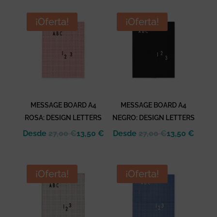
era:
es:
original
actual
14,95 €.
8,47 €.
era:
es:
¡Oferta!
¡Oferta!
13,95 €.
4,19 €.
MESSAGE BOARD A4
MESSAGE BOARD A4
ROSA: DESIGN LETTERS
NEGRO: DESIGN LETTERS
Desde
27,00
€
13,50
€
Desde
27,00
€
13,50
€
¡Oferta!
¡Oferta!