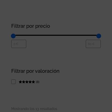
Filtrar por precio
Filtrar por valoración
(
8
)
Rated
5
out
of 5
Mostrando los 13 resultados