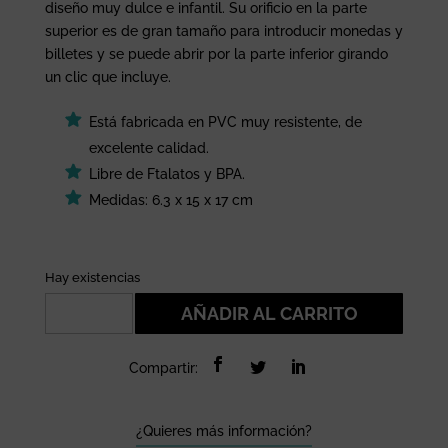
13,95 €.
4,19 €.
diseño muy dulce e infantil. Su orificio en la parte
superior es de gran tamaño para introducir monedas y
billetes y se puede abrir por la parte inferior girando
un clic que incluye.
Está fabricada en PVC muy resistente, de
excelente calidad.
Libre de Ftalatos y BPA.
Medidas: 6.3 x 15 x 17 cm
Hay existencias
Hucha
AÑADIR AL CARRITO
en
forma
Compartir:
de
pavo
real
¿Quieres más información?
de