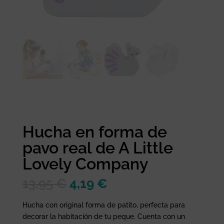
Hucha en forma de
pavo real de A Little
Lovely Company
El
El
13,95
€
4,19
€
precio
precio
original
actual
Hucha con original forma de patito, perfecta para
era:
es:
decorar la habitación de tu peque. Cuenta con un