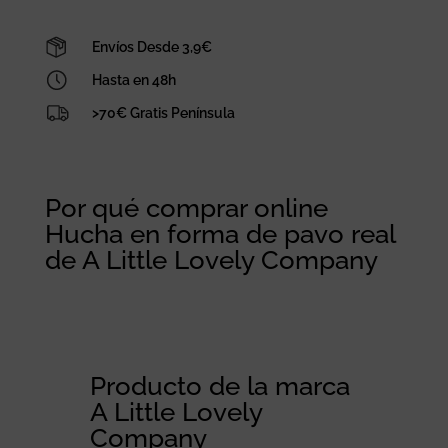
A
Little
Envíos Desde 3,9€
Lovely
Hasta en 48h
Company
cantidad
>70€ Gratis Península
Por qué comprar online
Hucha en forma de pavo real
de A Little Lovely Company
Producto de la marca
A Little Lovely
Company