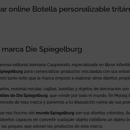
r online Botella personalizable tritán
a marca Die Spiegelburg
amosa editorial alemana Coppenrath, especializada en libros infantil
Spiegelburg
para comercializar productos vinculados con sus entrañ
nzó tanto éxito que la marca empezó a elaborar otros diseños propios
etes, material escolar, vajillas, botellas y objetos de decoración so
ntiles de
Die Spiegelburg
, que vende por todo el mundo. En Moraig 
orado de esta marca y ponemos a tu disposición varios de sus pro
ue nos fascina del
mundo Spiegelburg
son sus diseños coloridos, ll
diseños capaces de convertir cualquier objeto cotidiano un objeto bel
 los peques, que adoran los productos de esta marca.