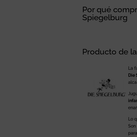
Por qué compra
Spiegelburg
Producto de l
La f
Die 
alca
Jugu
infa
enam
Lo q
Son 
para