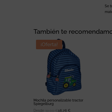
Se t
mate
También te recomendam
¡Oferta!
Mochila personalizable tractor
Spiegelburg
Desde
30,00
€
16,76
€