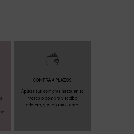
COMPRA A PLAZOS
Aplaza tus compras hasta en 12
ás
meses o compra y recibe
primero, y paga más tarde.
con