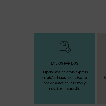
ENVÍOS RÁPIDOS
Disponemos de envío express
en 48/72 horas horas. Haz tu
S
pedido antes de las 12:00 y
saldrá el mismo día.