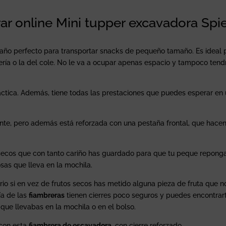
r online Mini tupper excavadora Spi
año perfecto para transportar snacks de pequeño tamaño. Es ideal p
dería o la del cole. No le va a ocupar apenas espacio y tampoco ten
ráctica. Además, tiene todas las prestaciones que puedes esperar en
te, pero además está reforzada con una pestaña frontal, que hacen
s secos que con tanto cariño has guardado para que tu peque repong
sas que lleva en la mochila.
rio si en vez de frutos secos has metido alguna pieza de fruta que n
a de las
fiambreras
tienen cierres poco seguros y puedes encontrar
ue llevabas en la mochila o en el bolso.
 con esta
fiambrera de escavadora
, con cierre reforzado.