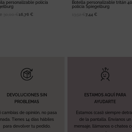
la personalizable policía
Botella personalizable tritán 4
gelburg
policía Spiegelburg
de
30,00
€
16,76
€
13,52
€
7,44
€
DEVOLUCIONES SIN
ESTAMOS AQUÍ PARA
PROBLEMAS
AYUDARTE
i cambias de opinión, no pasa
Estamos (casi) siempre detr
nada. Tienes 14 días hábiles
de la pantalla. Envíanos un
para devolver tu pedido.
mensaje, llámanos o chatea 