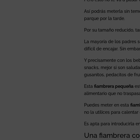
Así podrás meterla sin temo
parque por la tarde.
Por su tamaño reducido, tam
La mayoría de los padres s
difícil de encajar. Sin emb
Y precisamente con los be
snacks, mejor si son saluda
gusanitos, pedacitos de fr
Esta
fiambrera pequeña
est
alimentario que no traspas
Puedes meter en esta
fiam
no la utilices para calenta
Es apta para introducirla en 
Una fiambrera c