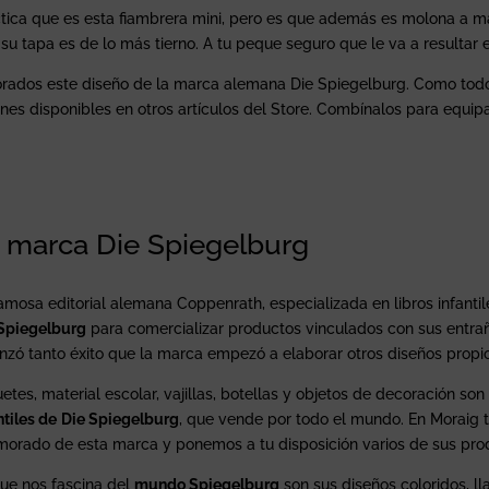
tica que es esta fiambrera mini, pero es que además es molona a má
 tapa es de lo más tierno. A tu peque seguro que le va a resultar 
orados este diseño de la marca alemana Die Spiegelburg. Como todo
enes disponibles en otros artículos del Store. Combínalos para equip
a marca Die Spiegelburg
amosa editorial alemana Coppenrath, especializada en libros infantil
Spiegelburg
para comercializar productos vinculados con sus entrañ
nzó tanto éxito que la marca empezó a elaborar otros diseños propios
etes, material escolar, vajillas, botellas y objetos de decoración so
ntiles de
Die Spiegelburg
, que vende por todo el mundo. En Moraig 
orado de esta marca y ponemos a tu disposición varios de sus pro
ue nos fascina del
mundo Spiegelburg
son sus diseños coloridos, ll