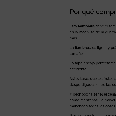
Por qué compra
Esta
fiambrera
tiene el tam
en la mochilita de la guar
más.
La
fiambrera
es ligera y p
tamaño.
La tapa encaja perfectamen
accidente.
Así evitarás que los fruto
desperdigados entre las co
Y peor podría ser el escena
como manzanas. La mayorí
manchado todas las cosas q
Pero esto no te va a pasar