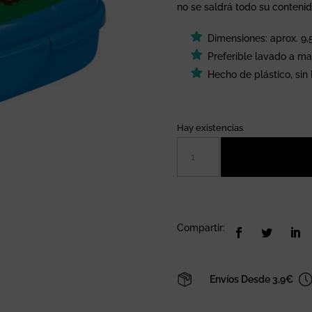
no se saldrá todo su contenid
Dimensiones: aprox. 9
Preferible lavado a m
Hecho de plástico, sin
Hay existencias
Mini
tupper
excavadora
Spiegelburg
cantidad
Compartir:
Envíos Desde 3,9€