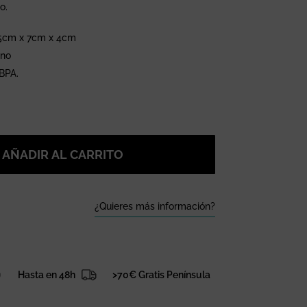
o.
,5cm x 7cm x 4cm
ano
 BPA.
AÑADIR AL CARRITO
¿Quieres más información?
Hasta en 48h
>70€ Gratis Península