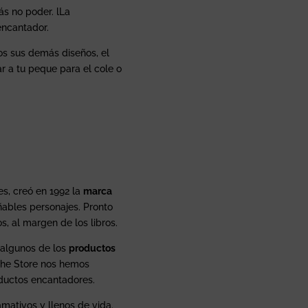
s no poder. lLa
encantador.
s sus demás diseños, el
ar a tu peque para el cole o
es, creó en 1992 la
marca
ables personajes. Pronto
, al margen de los libros.
n algunos de los
productos
the Store nos hemos
ductos encantadores.
amativos y llenos de vida.