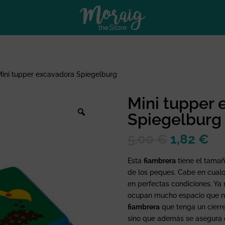
Mini tupper excavadora Spiegelburg
Mini tupper 
Spiegelburg
El
El
5,00
€
1,82
€
precio
pr
original
ac
Esta
fiambrera
tiene el tamañ
era:
es
de los peques. Cabe en cualq
5,00 €.
1,
en perfectas condiciones. Ya 
ocupan mucho espacio que no v
fiambrera
que tenga un cierre
sino que además se asegura c