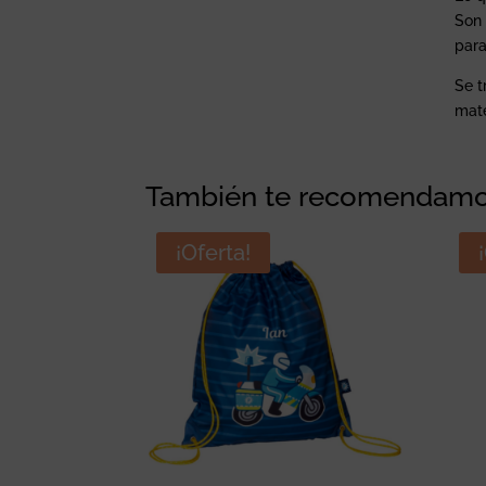
Son 
para
Se t
mate
También te recomendam
¡Oferta!