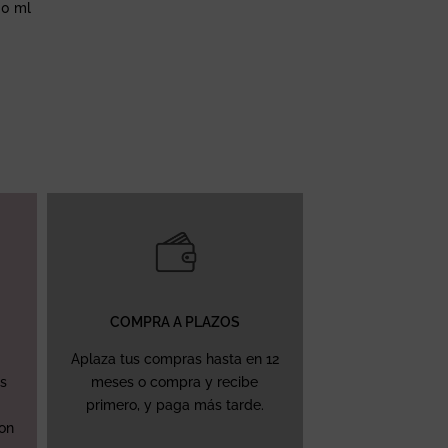
00 ml
COMPRA A PLAZOS
Aplaza tus compras hasta en 12
ás
meses o compra y recibe
primero, y paga más tarde.
con