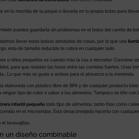
r en la mochila de tu peque o llevarla en tu propio bolso para lleva
bién puedes guardarla sin problemas en el bolso del carrito de bebé 
olemos llevar estos bolsos atestados de cosas, por lo que una
fiamb
argo, esta de tamaño reducido te cabrá en cualquier lado.
bés o niños pequeños es cuando más la vas a necesitar. Conviene s
bles, para que resistan las horas entre las comidas fuertes. Unas tort
uta… Lo que más os guste a ambos para el almuerzo o la merienda.
á elaborada con plástico libre de BPA y de cualquier producto tóxic
a ningún tipo de color o sabor a los alimentos. Tampoco se tiñe con 
brera infantil pequeña
todo tipo de alimentos, tanto fríos como calien
r comida en el microondas. Está desaconsejado hacerlo con cualquier 
el lavavajillas.
on un diseño combinable