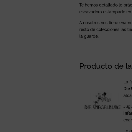
Te hemos detallado lo prác
escavadora estampado en su
A nosotros nos tiene enam
resto de colecciones las ti
la guarde.
Producto de l
La f
Die 
alca
Jugu
infa
enam
Lo q