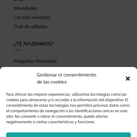
Novedades
Los más vendidos
Club de afiliados
¿TE AYUDAMOS?
Preguntas frecuentes
Seguimiento de envíos
Gestionar el consentimiento
Pago seguro
de las cookies
Términos de uso y política de privacidad
Para ofrecer las mejores experiencias, utilizamos tecnologías como las
Devoluciones y garantía
cookies para almacenar y/o acceder a la información del dispositivo. El
consentimiento de estas tecnologías nos permitirá procesar datos como
el comportamiento de navegación o las identificaciones únicas en este
sitio. No consentir o retirar el consentimiento, puede afectar
negativamente a ciertas características y funciones.