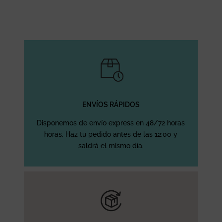
era:
es:
7,50 €.
2,42 €.
ENVÍOS RÁPIDOS
Disponemos de envío express en 48/72 horas
horas. Haz tu pedido antes de las 12:00 y
saldrá el mismo día.