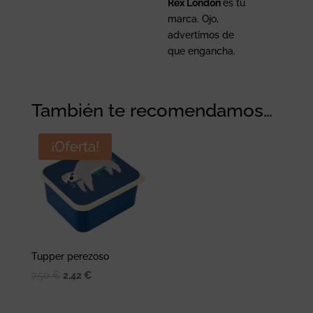
Rex London
es tu
marca. Ojo,
advertimos de
que engancha.
También te recomendamos…
¡Oferta!
Tupper perezoso
El
El
7,50
€
2,42
€
precio
precio
original
actual