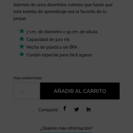
Además de unos divertidos cohetes que harán que
esta botella de aprendizaje sea la favorita de tu
peque.
7 cm. de diámetro x 19 cm. de altura.
Capacidad de 500 ml.
Hecha de plástico sin BPA
Cordón especial para fácil agarre
Hay existencias
Botella
AÑADIR AL CARRITO
agua
para
el
Compartir:
cole
o
la
¿Quieres más información?