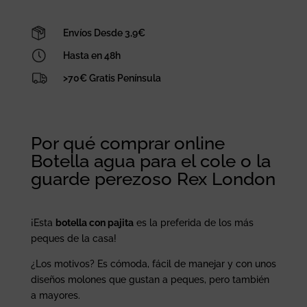
guarde
perezoso
Envíos Desde 3,9€
Rex
London
Hasta en 48h
cantidad
>70€ Gratis Península
Por qué comprar online
Botella agua para el cole o la
guarde perezoso Rex London
¡Esta
botella con pajita
es la preferida de los más
peques de la casa!
¿Los motivos? Es cómoda, fácil de manejar y con unos
diseños molones que gustan a peques, pero también
a mayores.