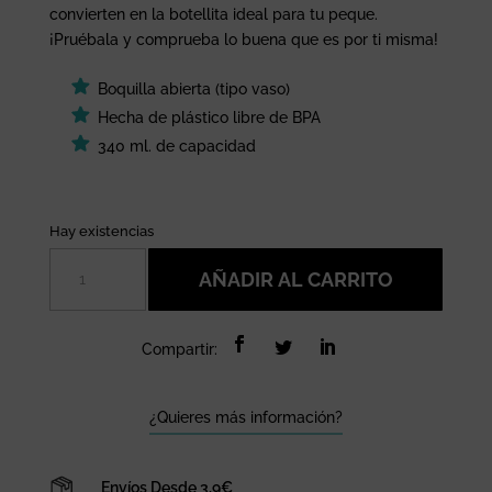
convierten en la botellita ideal para tu peque.
¡Pruébala y comprueba lo buena que es por ti misma!
Boquilla abierta (tipo vaso)
Hecha de plástico libre de BPA
340 ml. de capacidad
Hay existencias
Botella
AÑADIR AL CARRITO
340
ml.
Flamencos
Compartir:
cantidad
¿Quieres más información?
Envíos Desde 3,9€