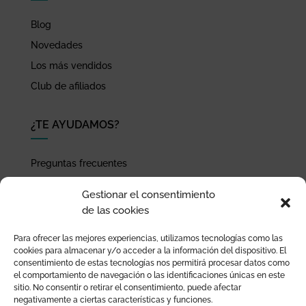
Blog
Novedades
Los más vendidos
Club de afiliados
¿TE AYUDAMOS?
Preguntas frecuentes
Seguimiento de envíos
Gestionar el consentimiento
Pago seguro
de las cookies
Términos de uso y política de privacidad
Para ofrecer las mejores experiencias, utilizamos tecnologías como las
Devoluciones y garantía
cookies para almacenar y/o acceder a la información del dispositivo. El
consentimiento de estas tecnologías nos permitirá procesar datos como
el comportamiento de navegación o las identificaciones únicas en este
sitio. No consentir o retirar el consentimiento, puede afectar
negativamente a ciertas características y funciones.