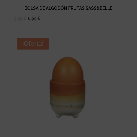
BOLSA DE ALGODÓN FRUTAS SASS&BELLE
El
El
9,99
€
6,99
€
precio
precio
original
actual
era:
es:
¡Oferta!
9,99 €.
6,99 €.