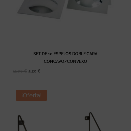
SET DE 10 ESPEJOS DOBLE CARA
CÓNCAVO/CONVEXO
El
El
11,00
€
5,20
€
precio
precio
original
actual
era:
es:
¡Oferta!
11,00 €.
5,20 €.