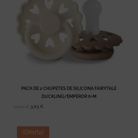
PACK DE 2 CHUPETES DE SILICONA FAIRYTALE
DUCKLING/EMPEROR 6+M
El
El
10,90
€
3,63
€
precio
precio
original
actual
era:
es:
¡Oferta!