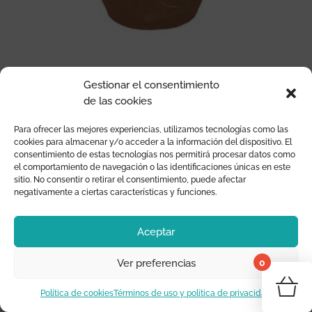
Gestionar el consentimiento
JARRÓN DE BARRO CON FLECO DE RAFIA
de las cookies
El
El
12,99
€
8,47
€
Para ofrecer las mejores experiencias, utilizamos tecnologías como las
precio
precio
cookies para almacenar y/o acceder a la información del dispositivo. El
original
actual
consentimiento de estas tecnologías nos permitirá procesar datos como
el comportamiento de navegación o las identificaciones únicas en este
era:
es:
¡Oferta!
sitio. No consentir o retirar el consentimiento, puede afectar
12,99 €.
8,47 €.
negativamente a ciertas características y funciones.
Aceptar
0
Ver preferencias
¡Tu 
Política de cookies
Términos de uso y política de privacidad