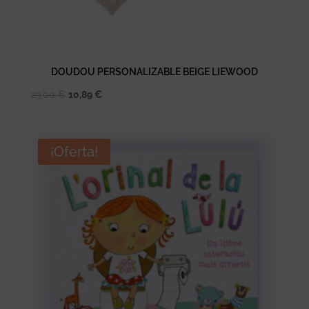
DOUDOU PERSONALIZABLE BEIGE LIEWOOD
El
El
23,00
€
10,89
€
precio
precio
original
actual
era:
es:
¡Oferta!
23,00 €.
10,89 €.