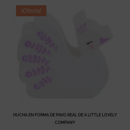
original
actual
era:
es:
¡Oferta!
24,95 €.
19,96 €.
HUCHA EN FORMA DE PAVO REAL DE A LITTLE LOVELY
COMPANY