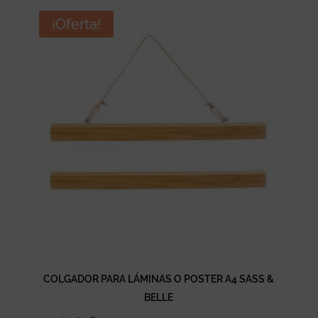
original
actual
era:
es:
¡Oferta!
8,90 €.
4,45 €.
COLGADOR PARA LÁMINAS O POSTER A4 SASS &
BELLE