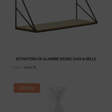
ESTANTERÍA DE ALAMBRE NEGRO SASS & BELLE
El
El
17,99
€
12,60
€
precio
precio
original
actual
era:
es:
¡Oferta!
17,99 €.
12,60 €.