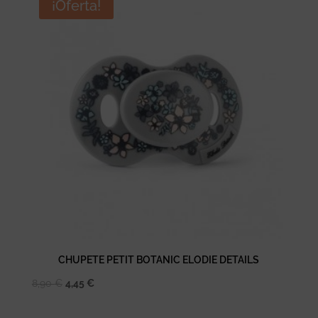
era:
es:
¡Oferta!
8,90 €.
4,45 €.
CHUPETE PETIT BOTANIC ELODIE DETAILS
El
El
8,90
€
4,45
€
precio
precio