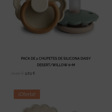
PACK DE 2 CHUPETES DE SILICONA DAISY
DESERT/WILLOW 6+M
El
El
10,90
€
3,63
€
precio
precio
original
actual
era:
es:
¡Oferta!
10,90 €.
3,63 €.