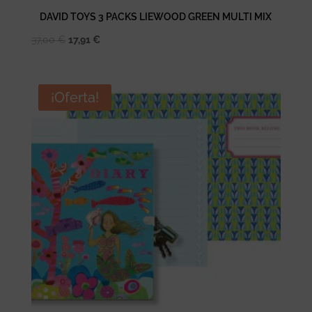
DAVID TOYS 3 PACKS LIEWOOD GREEN MULTI MIX
El
El
37,00
€
17,91
€
precio
precio
original
actual
era:
es:
¡Oferta!
37,00 €.
17,91 €.