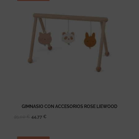
95,00 €.
44,77 €.
GIMNASIO CON ACCESORIOS ROSE LIEWOOD
El
El
95,00
€
44,77
€
precio
precio
original
actual