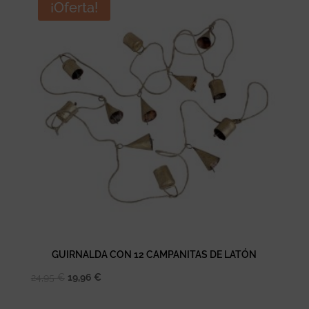
era:
es:
¡Oferta!
95,00 €.
44,77 €.
GUIRNALDA CON 12 CAMPANITAS DE LATÓN
El
El
24,95
€
19,96
€
precio
precio