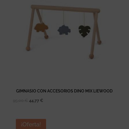
GIMNASIO CON ACCESORIOS DINO MIX LIEWOOD
El
El
95,00
€
44,77
€
precio
precio
original
actual
era:
es:
¡Oferta!