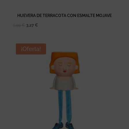
HUEVERA DE TERRACOTA CON ESMALTE MOJAVE
El
El
5,99
€
3,27
€
precio
precio
original
actual
era:
es:
¡Oferta!
5,99 €.
3,27 €.