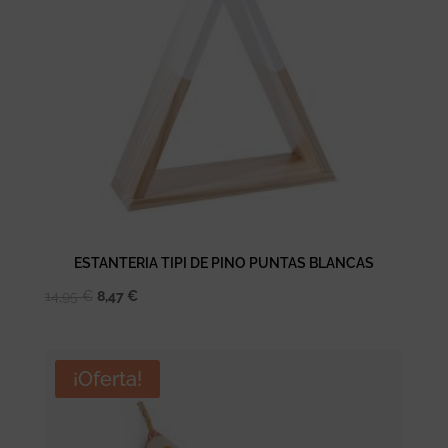
ESTANTERIA TIPI DE PINO PUNTAS BLANCAS
El
El
14,95
€
8,47
€
precio
precio
original
actual
era:
es:
¡Oferta!
14,95 €.
8,47 €.