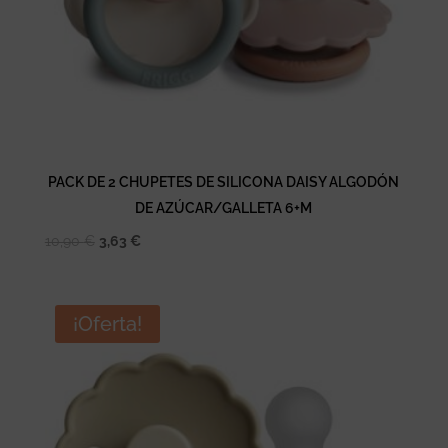
PACK DE 2 CHUPETES DE SILICONA DAISY ALGODÓN
DE AZÚCAR/GALLETA 6+M
El
El
10,90
€
3,63
€
precio
precio
original
actual
era:
es:
¡Oferta!
10,90 €.
3,63 €.