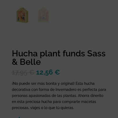
Hucha plant funds Sass
& Belle
El
El
17,95
€
12,56
€
precio
precio
original
actual
¡No puede ser más bonita y original! Esta hucha
era:
es:
decorativa con forma de Invernadero es perfecta para
17,95 €.
12,56 €.
personas apasionadas de las plantas. Ahorra dinerito
en esta preciosa hucha para comprarte macetas
preciosas, viajes o lo que tú quieras.