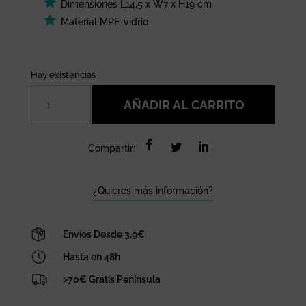
Dimensiones L14,5 x W7 x H19 cm
Material MPF, vidrio
Hay existencias
Hucha
AÑADIR AL CARRITO
plant
funds
Sass
Compartir:
&
Belle
cantidad
¿Quieres más información?
Envíos Desde 3,9€
Hasta en 48h
>70€ Gratis Península