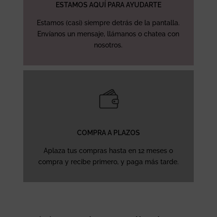
ESTAMOS AQUÍ PARA AYUDARTE
Estamos (casi) siempre detrás de la pantalla.
Envíanos un mensaje, llámanos o chatea con
nosotros.
COMPRA A PLAZOS
Aplaza tus compras hasta en 12 meses o
compra y recibe primero, y paga más tarde.