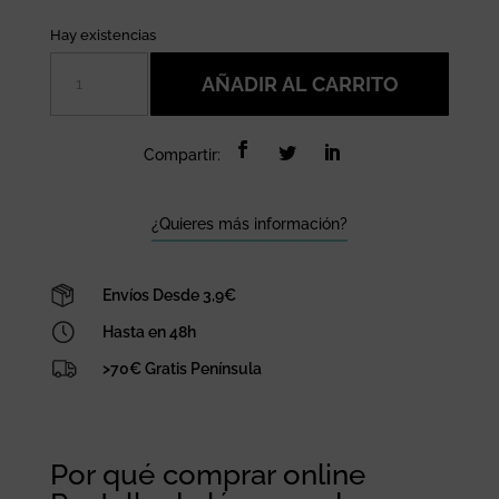
Hay existencias
Pantalla
AÑADIR AL CARRITO
de
lámpara
de
Compartir:
esparto
flecos
cantidad
¿Quieres más información?
Envíos Desde 3,9€
Hasta en 48h
>70€ Gratis Península
Por qué comprar online