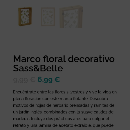
Marco floral decorativo
Sass&Belle
El
El
9,99
€
6,99
€
precio
precio
original
actual
Encuéntrate entre las flores silvestres y vive la vida en
era:
es:
plena floración con este marco flotante. Descubra
9,99 €.
6,99 €.
motivos de hojas de herbario prensadas y ramitas de
un jardín inglés, combinados con la suave calidez de
madera . Incluye dos prácticos aros para colgar el
retrato y una lámina de acetato extraíble, que puede