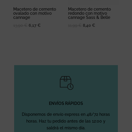
Macetero de cemento
Macetero de cemento
ovalado con motivo
redondo con motivo
cannage
cannage Sass & Belle
El
El
El
El
13,90
€
6,17
€
11,99
€
8,40
€
precio
precio
precio
precio
original
actual
original
actual
era:
es:
era:
es:
13,90 €.
6,17 €.
11,99 €.
8,40 €.
ENVÍOS RÁPIDOS
Disponemos de envío express en 48/72 horas
horas. Haz tu pedido antes de las 12:00 y
saldrá el mismo día.