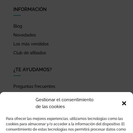
INFORMACIÓN
Blog
Novedades
Los más vendidos
Club de afiliados
¿TE AYUDAMOS?
Preguntas frecuentes
Seguimiento de envíos
Gestionar el consentimiento
Pago seguro
de las cookies
Términos de uso y política de privacidad
Para ofrecer las mejores experiencias, utilizamos tecnologías como las
Devoluciones y garantía
cookies para almacenar y/o acceder a la información del dispositivo. El
consentimiento de estas tecnologías nos permitirá procesar datos como