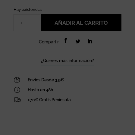
Hay existencias
Pantalla
AÑADIR AL CARRITO
de
lámpara
de
Compartir:
esparto
calada
flecos
¿Quieres más información?
cantidad
Envíos Desde 3,9€
Hasta en 48h
>70€ Gratis Península