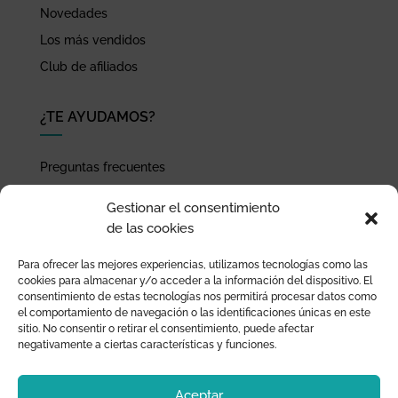
Novedades
Los más vendidos
Club de afiliados
¿TE AYUDAMOS?
Preguntas frecuentes
Seguimiento de envíos
Gestionar el consentimiento
Pago seguro
de las cookies
Términos de uso y política de privacidad
Para ofrecer las mejores experiencias, utilizamos tecnologías como las
Devoluciones y garantía
cookies para almacenar y/o acceder a la información del dispositivo. El
consentimiento de estas tecnologías nos permitirá procesar datos como
el comportamiento de navegación o las identificaciones únicas en este
sitio. No consentir o retirar el consentimiento, puede afectar
negativamente a ciertas características y funciones.
Aceptar