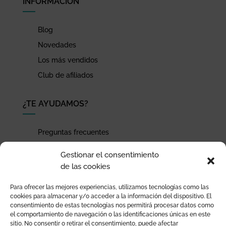
INFORMACIÓN
Blog
Novedades
Los más vendidos
Club de afiliados
¿TE AYUDAMOS?
Preguntas frecuentes
Seguimiento de envíos
Gestionar el consentimiento
Pago seguro
de las cookies
Términos de uso y política de privacidad
Para ofrecer las mejores experiencias, utilizamos tecnologías como las
Devoluciones y garantía
cookies para almacenar y/o acceder a la información del dispositivo. El
consentimiento de estas tecnologías nos permitirá procesar datos como
el comportamiento de navegación o las identificaciones únicas en este
sitio. No consentir o retirar el consentimiento, puede afectar