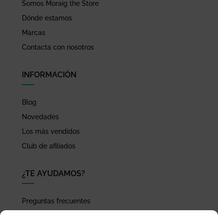
Somos Moraig the Store
Dónde estamos
Marcas
Contacta con nosotros
INFORMACIÓN
Blog
Novedades
Los más vendidos
Club de afiliados
¿TE AYUDAMOS?
Preguntas frecuentes
Seguimiento de envíos