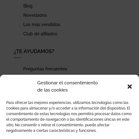
Blog
Novedades
Los más vendidos
Club de afiliados
¿TE AYUDAMOS?
Preguntas frecuentes
Seguimiento de envíos
Gestionar el consentimiento
Pago seguro
de las cookies
Términos de uso y política de privacidad
Para ofrecer las mejores experiencias, utilizamos tecnologías como las
Devoluciones y garantía
cookies para almacenar y/o acceder a la información del dispositivo. El
consentimiento de estas tecnologías nos permitirá procesar datos como
el comportamiento de navegación o las identificaciones únicas en este
sitio. No consentir o retirar el consentimiento, puede afectar
negativamente a ciertas características y funciones.