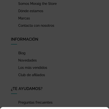
Somos Moraig the Store
Dónde estamos
Marcas
Contacta con nosotros
INFORMACIÓN
Blog
Novedades
Los más vendidos
Club de afiliados
¿TE AYUDAMOS?
Preguntas frecuentes