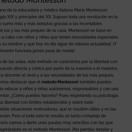
no de la educadora y médico italiana María Montessori,
iglo XIX y principios del XX. Supuso toda una revolución en la
o sumó más y más adeptos gracias a las incontables
de los y las más peques de la casa. Montessori se basó en
a a cabo con niños y niñas que tenían necesidades especiales
a su nombre y que hoy en día sigue de rabiosa actualidad. ¡Y
ealmente funciona jamás pasa de moda!
o de las aulas, este método se caracteriza por la libertad con
ervación directa y clínica por parte de la maestra o el maestro,
ica docente al nivel y a las necesidades de los más peques,
emos destacar que el
método Montessori
también puedes
rás educar a niños y niñas autónomos, responsables y con una
entar. ¿Cómo puedes hacerlo? Pues respetando su psicología
rta libertad con límites establecidos y sobre todo
ole situaciones motivadoras, que le resulten útiles y en las
ción. Pero si todo esto te resulta un tanto complejo de
hora vamos a darte unas pautas muy sencillas con las que
spirándote en el método Montessori. ¡No pierdas detalle y