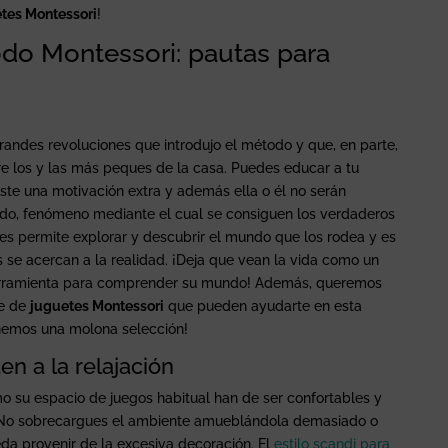
tes Montessori
!
odo Montessori: pautas para
andes revoluciones que introdujo el método y que, en parte,
tre los y las más peques de la casa. Puedes educar a tu
iste una motivación extra y además ella o él no serán
do, fenómeno mediante el cual se consiguen los verdaderos
o les permite explorar y descubrir el mundo que los rodea y es
s se acercan a la realidad. ¡Deja que vean la vida como un
herramienta para comprender su mundo! Además, queremos
ie de
juguetes Montessori
que pueden ayudarte en esta
tenemos una molona selección!
en a la relajación
o su espacio de juegos habitual han de ser confortables y
. No sobrecargues el ambiente amueblándola demasiado o
da provenir de la excesiva decoración. El
estilo scandi para