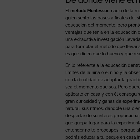
El
método Montessori
nació de la ma
quien sentó las bases a finales del s
educación del momento, pero pront
ventajas que tenía en la educación 
una exhaustiva investigación llevad
para formular el método que llevarí
es que dicen que lo bueno y que r
En lo referente a la educación dentr
límites de la niña o el niño y la obs
con la finalidad de adaptar la práct
sea el momento que sea. Pero quer
aplicarlo en casa y con él consegui
gran curiosidad y ganas de experim
natural, sus ritmos, dándole una cie
despertando su interés proporcionánd
que quepa lugar para la experimenta
entender no te preocupes, porque a
podrás educar a tu peque en casa in