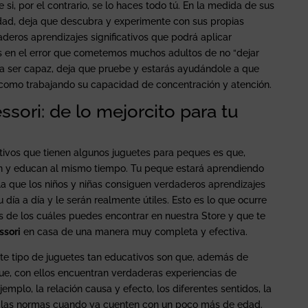
i, por el contrario, se lo haces todo tú. En la medida de sus
dad, deja que descubra y experimente con sus propias
deros aprendizajes significativos que podrá aplicar
as en el error que cometemos muchos adultos de no “dejar
 ser capaz, deja que pruebe y estarás ayudándole a que
í como trabajando su capacidad de concentración y atención.
sori: de lo mejorcito para tu
tivos que tienen algunos juguetes para peques es que,
n y educan al mismo tiempo. Tu peque estará aprendiendo
 la que los niños y niñas consiguen verdaderos aprendizajes
u día a día y le serán realmente útiles. Esto es lo que ocurre
s de los cuáles puedes encontrar en nuestra Store y que te
ssori
en casa de una manera muy completa y efectiva.
este tipo de juguetes tan educativos son que, además de
ue, con ellos encuentran verdaderas experiencias de
jemplo, la relación causa y efecto, los diferentes sentidos, la
 de las normas cuando ya cuenten con un poco más de edad.