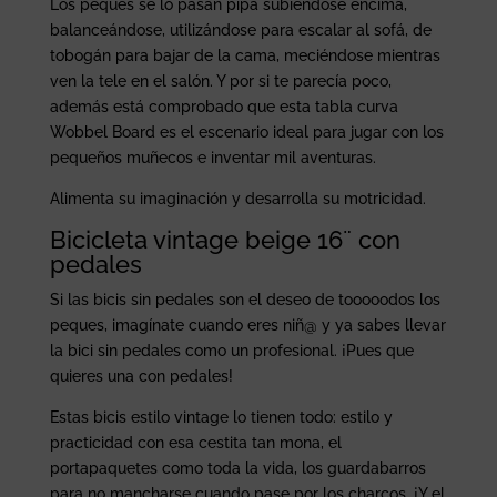
Los peques se lo pasan pipa subiéndose encima,
balanceándose, utilizándose para escalar al sofá, de
tobogán para bajar de la cama, meciéndose mientras
ven la tele en el salón. Y por si te parecía poco,
además está comprobado que esta tabla curva
Wobbel Board es el escenario ideal para jugar con los
pequeños muñecos e inventar mil aventuras.
Alimenta su imaginación y desarrolla su motricidad.
Bicicleta vintage beige 16¨ con
pedales
Si las bicis sin pedales son el deseo de tooooodos los
peques, imagínate cuando eres niñ@ y ya sabes llevar
la bici sin pedales como un profesional. ¡Pues que
quieres una con pedales!
Estas bicis estilo vintage lo tienen todo: estilo y
practicidad con esa cestita tan mona, el
portapaquetes como toda la vida, los guardabarros
para no mancharse cuando pase por los charcos. ¡Y el