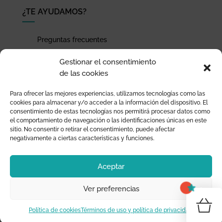
¿TE AYUDAMOS?
Preguntas frecuentes
Seguimiento de envíos
Gestionar el consentimiento
Pago seguro
de las cookies
Términos de uso y política de privacidad
Para ofrecer las mejores experiencias, utilizamos tecnologías como las
Devoluciones y garantía
cookies para almacenar y/o acceder a la información del dispositivo. El
consentimiento de estas tecnologías nos permitirá procesar datos como
el comportamiento de navegación o las identificaciones únicas en este
sitio. No consentir o retirar el consentimiento, puede afectar
negativamente a ciertas características y funciones.
Aceptar
Ver preferencias
0
¡T
Política de cookies
Términos de uso y política de privacidad