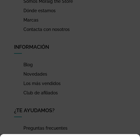
Somos Moraig the Store
Dónde estamos
Marcas
Contacta con nosotros
INFORMACIÓN
Blog
Novedades
Los más vendidos
Club de afiliados
¿TE AYUDAMOS?
Preguntas frecuentes
Seguimiento de envíos