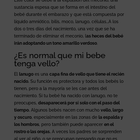
Este color se debe a la expulsión del meconio, una
sustancia espesa que se forma en el intestino del
bebé durante el embarazo y que está compuesta por
líquido amniótico, bilis, moco, lanugo, células…A los
dos o tres días del nacimiento, una vez que se ha
terminado de eliminar el meconio, l
as heces del bebé
irán adoptando un tono amarillo verdoso
.
¿Es normal que mi bebe
tenga vello?
El
lanugo
es una
capa fina de vello que tiene el recién
nacido.
Su función es protectora y todos los bebés lo
tienen, pero a la mayoría se les cae antes del
nacimiento. Si tu bebé ha nacido con lanugo, no te
preocupes,
desaparecerá por sí solo con el paso del
tiempo.
Algunos bebés nacen con mucho
vello, largo
y oscuro
, especialmente en las zonas de
la espalda y
los hombros
, pero también puede aparecer
en el
rostro o las orejas.
A veces los padres se sorprenden
al ver al niño, o se preocupan pensando que no es