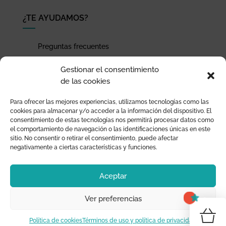
¿TE AYUDAMOS?
Preguntas frecuentes
Seguimiento de envíos
Gestionar el consentimiento
Pago seguro
de las cookies
Términos de uso y política de privacidad
Para ofrecer las mejores experiencias, utilizamos tecnologías como las
Devoluciones y garantía
cookies para almacenar y/o acceder a la información del dispositivo. El
consentimiento de estas tecnologías nos permitirá procesar datos como
el comportamiento de navegación o las identificaciones únicas en este
sitio. No consentir o retirar el consentimiento, puede afectar
negativamente a ciertas características y funciones.
Aceptar
Ver preferencias
0
¡T
Política de cookies
Términos de uso y política de privacidad