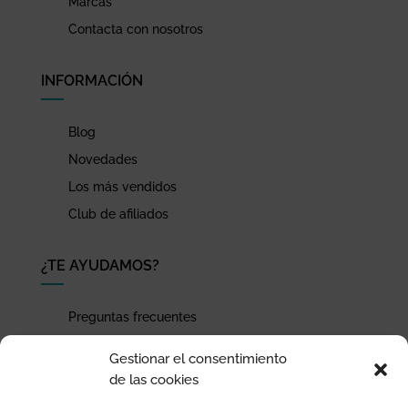
Marcas
Contacta con nosotros
INFORMACIÓN
Blog
Novedades
Los más vendidos
Club de afiliados
¿TE AYUDAMOS?
Preguntas frecuentes
Seguimiento de envíos
Gestionar el consentimiento
Pago seguro
de las cookies
Términos de uso y política de privacidad