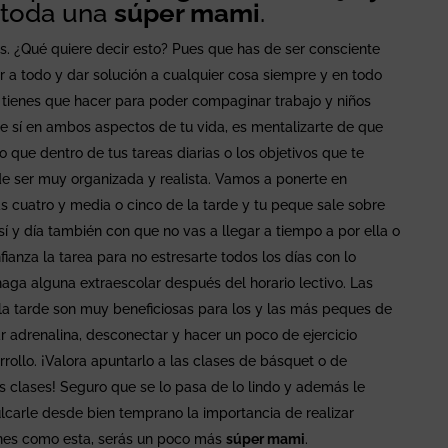
e toda una
súper mami
.
as. ¿Qué quiere decir esto? Pues que has de ser consciente
 a todo y dar solución a cualquier cosa siempre y en todo
 tienes que hacer para poder compaginar trabajo y niños
de sí en ambos aspectos de tu vida, es mentalizarte de que
o que dentro de tus tareas diarias o los objetivos que te
de ser muy organizada y realista. Vamos a ponerte en
las cuatro y media o cinco de la tarde y tu peque sale sobre
 sí y día también con que no vas a llegar a tiempo a por ella o
ianza la tarea para no estresarte todos los días con lo
ga alguna extraescolar después del horario lectivo. Las
e la tarde son muy beneficiosas para los y las más peques de
rar adrenalina, desconectar y hacer un poco de ejercicio
rollo. ¡Valora apuntarlo a las clases de básquet o de
as clases! Seguro que se lo pasa de lo lindo y además le
lcarle desde bien temprano la importancia de realizar
siones como esta, serás un poco más
súper mami
.