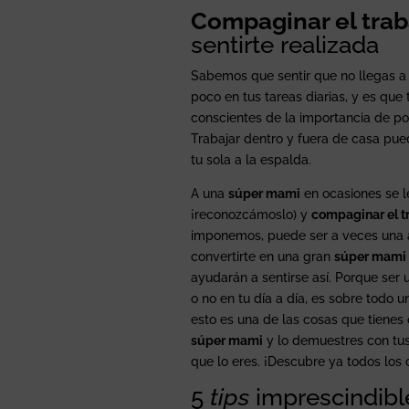
Compaginar el traba
sentirte realizada
Sabemos que sentir que no llegas a t
poco en tus tareas diarias, y es qu
conscientes de la importancia de p
Trabajar dentro y fuera de casa pued
tu sola a la espalda.
A una
súper mami
en ocasiones se l
¡reconozcámoslo) y
compaginar el tr
imponemos, puede ser a veces una 
convertirte en una gran
súper mami
ayudarán a sentirse así. Porque ser
o no en tu día a día, es sobre todo u
esto es una de las cosas que tiene
súper mami
y lo demuestres con tus
que lo eres. ¡Descubre ya todos los
5
tips
imprescindibl