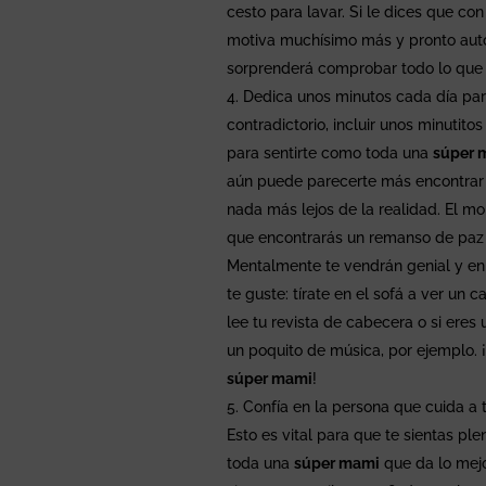
cesto para lavar. Si le dices que c
motiva muchísimo más y pronto auto
sorprenderá comprobar todo lo que
Dedica unos minutos cada día par
contradictorio, incluir unos minutito
para sentirte como toda una
súper 
aún puede parecerte más encontrar u
nada más lejos de la realidad. El m
que encontrarás un remanso de paz 
Mentalmente te vendrán genial y e
te guste: tírate en el sofá a ver un 
lee tu revista de cabecera o si ere
un poquito de música, por ejemplo. ¡
súper mami
!
Confía en la persona que cuida a 
Esto es vital para que te sientas p
toda una
súper mami
que da lo mejo