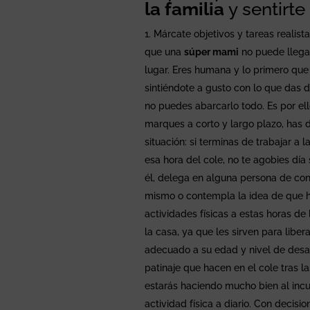
la familia
y sentirt
Márcate objetivos y tareas realist
que una
súper mami
no puede llegar
lugar. Eres humana y lo primero que
sintiéndote a gusto con lo que das 
no puedes abarcarlo todo. Es por ell
marques a corto y largo plazo, has 
situación: si terminas de trabajar a 
esa hora del cole, no te agobies día
él, delega en alguna persona de conf
mismo o contempla la idea de que ha
actividades físicas a estas horas d
la casa, ya que les sirven para libe
adecuado a su edad y nivel de desar
patinaje que hacen en el cole tras l
estarás haciendo mucho bien al incu
actividad física a diario. Con deci