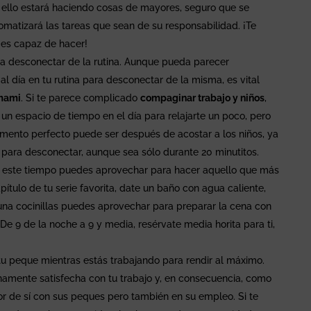
on ello estará haciendo cosas de mayores, seguro que se
matizará las tareas que sean de su responsabilidad. ¡Te
 es capaz de hacer!
a desconectar de la rutina. Aunque pueda parecer
s al día en tu rutina para desconectar de la misma, es vital
mami
. Si te parece complicado
compaginar trabajo y niños
,
n espacio de tiempo en el día para relajarte un poco, pero
omento perfecto puede ser después de acostar a los niños, ya
para desconectar, aunque sea sólo durante 20 minutitos.
n este tiempo puedes aprovechar para hacer aquello que más
capítulo de tu serie favorita, date un baño con agua caliente,
s una cocinillas puedes aprovechar para preparar la cena con
De 9 de la noche a 9 y media, resérvate media horita para ti,
tu peque mientras estás trabajando para rendir al máximo.
lenamente satisfecha con tu trabajo y, en consecuencia, como
r de sí con sus peques pero también en su empleo. Si te