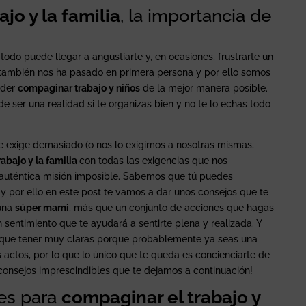
jo y la familia
, la importancia de
odo puede llegar a angustiarte y, en ocasiones, frustrarte un
e también nos ha pasado en primera persona y por ello somos
oder
compaginar trabajo y niños
de la mejor manera posible.
e ser una realidad si te organizas bien y no te lo echas todo
e exige demasiado (o nos lo exigimos a nosotras mismas,
abajo y la familia
con todas las exigencias que nos
auténtica misión imposible. Sabemos que tú puedes
y por ello en este post te vamos a dar unos consejos que te
 una
súper mami
, más que un conjunto de acciones que hagas
n sentimiento que te ayudará a sentirte plena y realizada. Y
s que tener muy claras porque probablemente ya seas una
 actos, por lo que lo único que te queda es concienciarte de
 consejos imprescindibles que te dejamos a continuación!
es para
compaginar el trabajo y