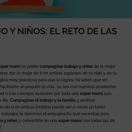
 Y NIÑOS: EL RETO DE LAS
úper mami
es poder
compaginar trabajo y niños
de la mejor
ieres dar lo mejor de ti en ambos aspectos de tu vida y de tu
jitos muy prácticos para que lo logres. Ya sabes que en
acilitarte un poquito la vida, ya sea con nuestros productos
dad o con consejos avalados por toda una
súper mami
que
a día.
Compaginar el trabajo y la familia
y sentirse
as de sí en ambos ámbitos puede ser a veces un tanto
s consejos te daremos el empujoncito que necesitas para
o y niños
y convertirte en una
súper mami
con todas las de
!