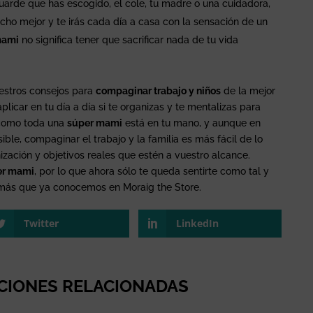
guarde que has escogido, el cole, tu madre o una cuidadora,
cho mejor y te irás cada día a casa con la sensación de un
mami
no significa tener que sacrificar nada de tu vida
estros consejos para
compaginar trabajo y niños
de la mejor
licar en tu día a día si te organizas y te mentalizas para
e como toda una
súper mami
está en tu mano, y aunque en
ble, compaginar el trabajo y la familia es más fácil de lo
zación y objetivos reales que estén a vuestro alcance.
er mami
, por lo que ahora sólo te queda sentirte como tal y
amás que ya conocemos en Moraig the Store.
Twitter
LinkedIn
CIONES RELACIONADAS