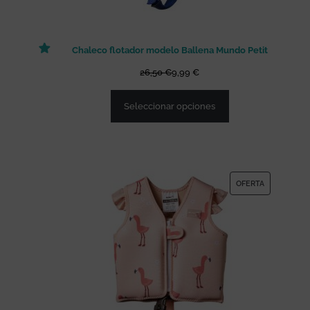
O
F
Chaleco flotador modelo Ballena Mundo Petit
E
R
26,50
€
9,99
€
T
Seleccionar opciones
A
P
OFERTA
R
O
D
U
C
T
O