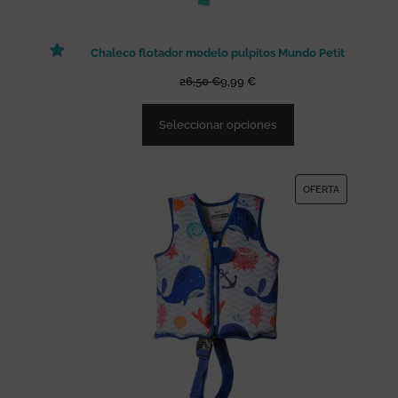
O
F
Chaleco flotador modelo pulpitos Mundo Petit
E
R
26,50
€
9,99
€
T
Seleccionar opciones
A
P
OFERTA
R
O
D
U
C
T
O
E
N