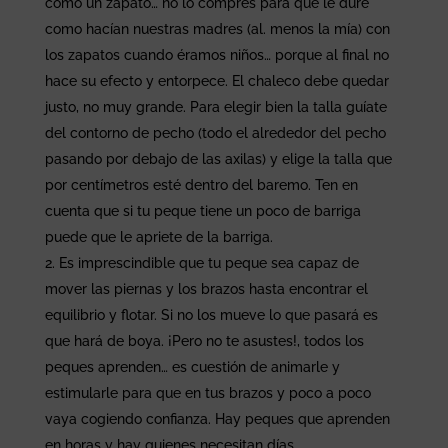
como un zapato… no lo compres para que le dure
como hacían nuestras madres (al. menos la mía) con
los zapatos cuando éramos niños… porque al final no
hace su efecto y entorpece. El chaleco debe quedar
justo, no muy grande. Para elegir bien la talla guíate
del contorno de pecho (todo el alrededor del pecho
pasando por debajo de las axilas) y elige la talla que
por centímetros esté dentro del baremo. Ten en
cuenta que si tu peque tiene un poco de barriga
puede que le apriete de la barriga.
Es imprescindible que tu peque sea capaz de
mover las piernas y los brazos hasta encontrar el
equilibrio y flotar. Si no los mueve lo que pasará es
que hará de boya. ¡Pero no te asustes!, todos los
peques aprenden… es cuestión de animarle y
estimularle para que en tus brazos y poco a poco
vaya cogiendo confianza. Hay peques que aprenden
en horas y hay quienes necesitan días.