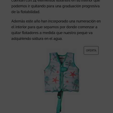
cuentan con 24 elementos flotantes en su interior que
podemos ir quitando para una graduación progresiva
de la flotabilidad.
Además este año han incorporado una numeración en
el interior para que sepamos por donde comenzar a
quitar flotadores a medida que nuestro peque va
adquiriendo soltura en el agua.
P
OFERTA
R
O
D
U
C
T
O
E
N