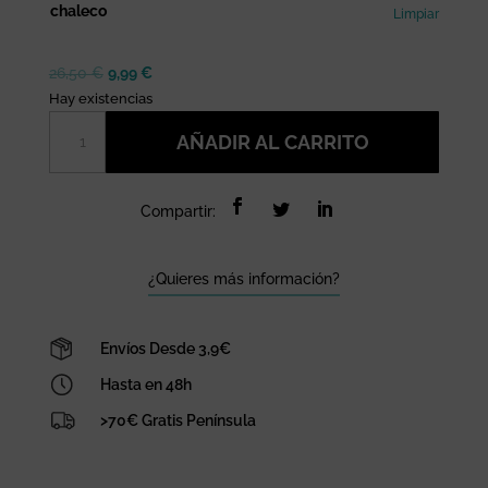
chaleco
Limpiar
El
El
26,50
€
9,99
€
precio
precio
Hay existencias
original
actual
Chaleco
AÑADIR AL CARRITO
era:
es:
flotador
26,50 €.
9,99 €.
modelo
Ballena
Compartir:
Mundo
Petit
cantidad
¿Quieres más información?
Envíos Desde 3,9€
Hasta en 48h
>70€ Gratis Península