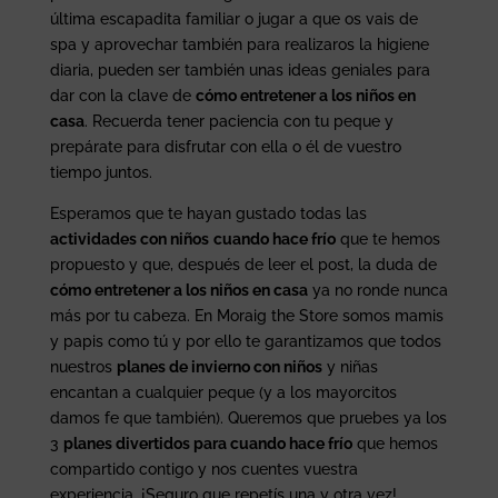
última escapadita familiar o jugar a que os vais de
spa y aprovechar también para realizaros la higiene
diaria, pueden ser también unas ideas geniales para
dar con la clave de
cómo entretener a los niños en
casa
. Recuerda tener paciencia con tu peque y
prepárate para disfrutar con ella o él de vuestro
tiempo juntos.
Esperamos que te hayan gustado todas las
actividades con niños
cuando hace frío
que te hemos
propuesto y que, después de leer el post, la duda de
cómo entretener a los niños en casa
ya no ronde nunca
más por tu cabeza. En Moraig the Store somos mamis
y papis como tú y por ello te garantizamos que todos
nuestros
planes de invierno con niños
y niñas
encantan a cualquier peque (y a los mayorcitos
damos fe que también). Queremos que pruebes ya los
3
planes divertidos para cuando hace frío
que hemos
compartido contigo y nos cuentes vuestra
experiencia. ¡Seguro que repetís una y otra vez!