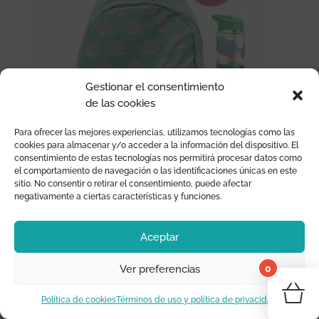
Gestionar el consentimiento
de las cookies
Para ofrecer las mejores experiencias, utilizamos tecnologías como las
cookies para almacenar y/o acceder a la información del dispositivo. El
consentimiento de estas tecnologías nos permitirá procesar datos como
el comportamiento de navegación o las identificaciones únicas en este
sitio. No consentir o retirar el consentimiento, puede afectar
negativamente a ciertas características y funciones.
MOCHILA PERSONALIZABLE ALMA NARWHAL SASS &
BELLE
Aceptar
Desde
18,95
€
0
Ver preferencias
¡Tu 
Política de cookies
Términos de uso y política de privacidad