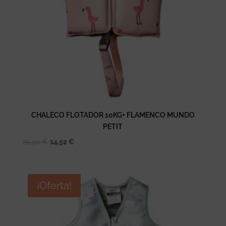
CHALECO FLOTADOR 10KG+ FLAMENCO MUNDO
PETIT
El
El
29,90
€
14,52
€
precio
precio
original
actual
era:
es:
¡Oferta!
29,90 €.
14,52 €.