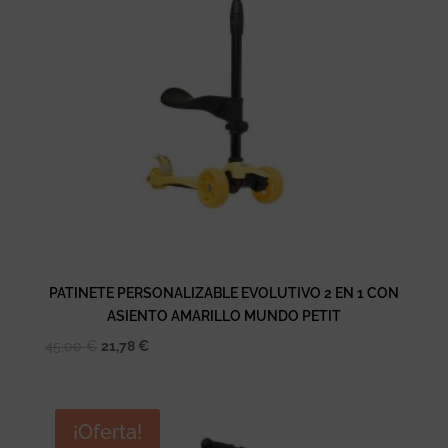
PATINETE PERSONALIZABLE EVOLUTIVO 2 EN 1 CON
ASIENTO AMARILLO MUNDO PETIT
El
El
45,00
€
21,78
€
precio
precio
original
actual
era:
es:
¡Oferta!
45,00 €.
21,78 €.