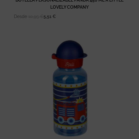
LOVELY COMPANY
Desde
10,95
€
5,51
€