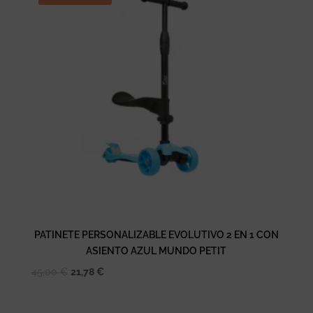
PATINETE PERSONALIZABLE EVOLUTIVO 2 EN 1 CON
ASIENTO AZUL MUNDO PETIT
El
El
45,00
€
21,78
€
precio
precio
original
actual