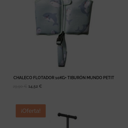
CHALECO FLOTADOR 10KG+ TIBURÓN MUNDO PETIT
El
El
29,90
€
14,52
€
precio
precio
original
actual
era:
es:
¡Oferta!
29,90 €.
14,52 €.