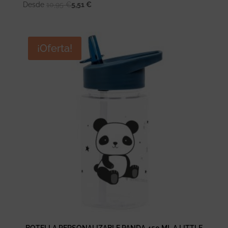
Desde
10,95
€
5,51
€
¡Oferta!
BOTELLA PERSONALIZABLE PANDA 450 ML A LITTLE