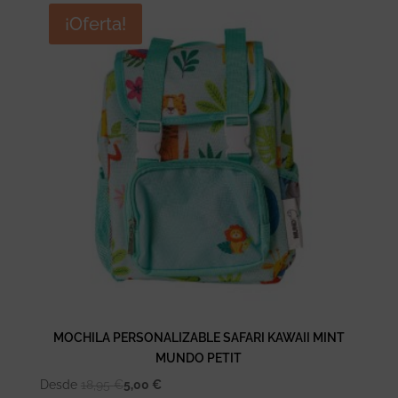
era:
es:
¡Oferta!
45,00 €.
21,78 €.
MOCHILA PERSONALIZABLE SAFARI KAWAII MINT
MUNDO PETIT
Desde
18,95
€
5,00
€