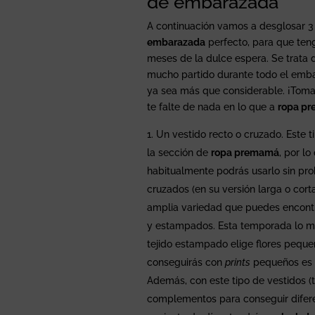
de embarazada
A continuación vamos a desglosar 3
embarazada
perfecto, para que teng
meses de la dulce espera. Se trat
mucho partido durante todo el emba
ya sea más que considerable. ¡Toma
te falte de nada en lo que a
ropa p
Un vestido recto o cruzado. Este 
la sección de
ropa premamá
, por l
habitualmente podrás usarlo sin pr
cruzados (en su versión larga o cort
amplia variedad que puedes encontra
y estampados. Esta temporada lo más
tejido estampado elige flores peque
conseguirás con
prints
pequeños es 
Además, con este tipo de vestidos (
complementos para conseguir difere