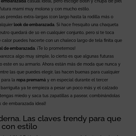
e embarazada
casual ideal, pero escoge botín y chupa de piel
a futura mami muy molona y con mucho estilo.
as prendas extra-largas (con largo hasta la rodilla más o
alquier
look de embarazada
. Si hace fresquito una chaqueta
eutro quedará de 10 en cualquier conjunto, pero si te toca
e calor puedes hacerte con un chaleco largo de tela finita que
eal de embarazada
. ¡Te lo prometemos!
arezca algo muy simple, lo cierto es que algunas futuras
 este en su armario. Ahora están más de moda que nunca y
entre las que puedes elegir, las hacen buenas para cualquier
 para la
ropa premamá
y en especial durante el tercer
 barriguita ya te empieza a pesar un poco más y el calzado
tengas miedo y saca tus zapatillas a pasear, combinándolas
ok de embarazada ideal!
rna. Las claves trendy para que
con estilo