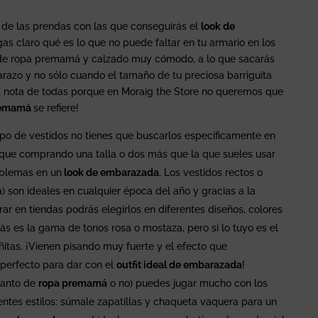
 de las prendas con las que conseguirás el
look de
as claro qué es lo que no puede faltar en tu armario en los
a de ropa premamá y calzado muy cómodo, a lo que sacarás
razo y no sólo cuando el tamaño de tu preciosa barriguita
 nota de todas porque en Moraig the Store no queremos que
remamá
se refiere!
tipo de vestidos no tienes que buscarlos específicamente en
o que comprando una talla o dos más que la que sueles usar
oblemas en un
look de embarazada
. Los vestidos rectos o
a) son ideales en cualquier época del año y gracias a la
r en tiendas podrás elegirlos en diferentes diseños, colores
 es la gama de tonos rosa o mostaza, pero si lo tuyo es el
ñitas. ¡Vienen pisando muy fuerte y el efecto que
perfecto para dar con el
outfit ideal de embarazada
!
tanto de
ropa premamá
o no) puedes jugar mucho con los
ntes estilos: súmale zapatillas y chaqueta vaquera para un