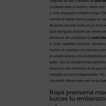
conjunto de día y tendrás un
look d
o polipiel para la noche y serás un
Una chaqueta o chaleco largo. Est
menos) te darán mucho juego en cu
de punto de este estilo en un tono n
lucir barriguita durante los meses d
terminará de completar tu
outfit id
Unas zapatillas blancas. Aunque p
mamis no cuentan con calzado como
el amplio abanico de posibilidades 
estilo. Son el complemento perfecto
trimestre, ese momento en el que la
cómodo se hace indispensable. ¡No 
con todo! ¡Ahora todo vale en tu lo
Ropa premamá mode
luzcas tu embarazo 