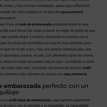
 de moda y hay muchas variedades, aptas para diferentes
 vestido de corte imperio en tu lista de
ropa premamá
trimestre!
eal. Para un
look de embarazada
probablemente lo más
ila para llevar tus cosas a diario, en lugar de bolso de asa
ón que puede llegar a resultar realmente incómoda con la
Antes la oferta de mochilitas era mucho más limitada, pero
 usar en el día a día y hay una amplia variedad para que
n divertidos colores, en piel, con diferentes tipos de cierres,
ahora no están asociadas sólo al cole o al instituto y salen
 los looks más chic. Y también son perfectas para tu
outfit
ue combines este cómodo accesorio con
ropa premamá
.
de embarazada
perfecto con un
uillaje
ve un
outfit ideal de embarazada
, aquí también queremos
en el clavo con el peinado y el maquillaje. La naturalidad