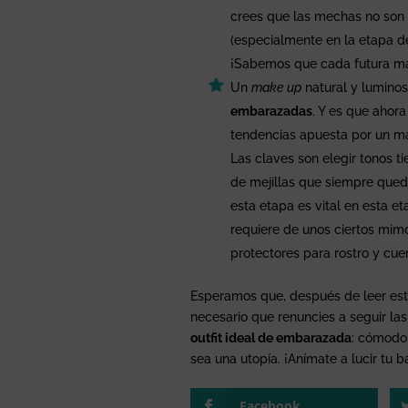
crees que las mechas no son l
(especialmente en la etapa d
¡Sabemos que cada futura m
Un
make up
natural y lumino
embarazadas
. Y es que ahora
tendencias apuesta por un maq
Las claves son elegir tonos ti
de mejillas que siempre queda
esta etapa es vital en esta e
requiere de unos ciertos mimo
protectores para rostro y cuer
Esperamos que, después de leer es
necesario que renuncies a seguir las
outfit ideal de embarazada
: cómodo,
sea una utopía. ¡Anímate a lucir tu 
Facebook