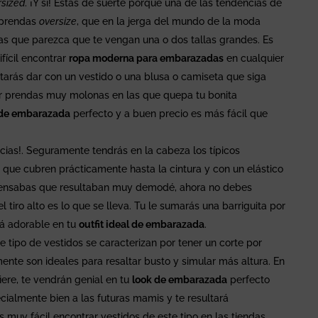
rsized
. ¡Y sí! Estás de suerte porque una de las tendencias de
 prendas
oversize
, que en la jerga del mundo de la moda
das que parezca que te vengan una o dos tallas grandes. Es
ifícil encontrar
ropa moderna para embarazadas
en cualquier
itarás dar con un vestido o una blusa o camiseta que siga
ar prendas muy molonas en las que quepa tu bonita
 de embarazada
perfecto y a buen precio es más fácil que
racias!. Seguramente tendrás en la cabeza los típicos
á
que cubren prácticamente hasta la cintura y con un elástico
pensabas que resultaban muy demodé, ahora no debes
 tiro alto es lo que se lleva. Tu le sumarás una barriguita por
erá adorable en tu
outfit ideal de embarazada
.
e tipo de vestidos se caracterizan por tener un corte por
nte son ideales para resaltar busto y simular más altura. En
iere, te vendrán genial en tu
look de embarazada
perfecto
cialmente bien a las futuras mamis y te resultará
muy fácil encontrar vestidos de este tipo en las tiendas