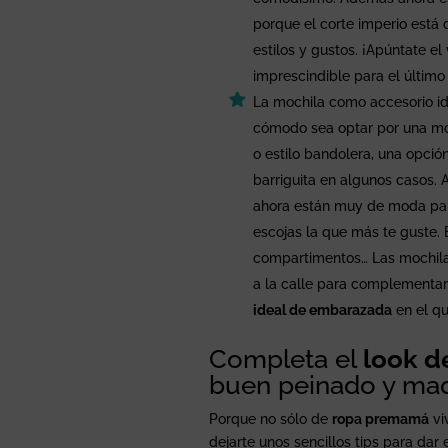
porque el corte imperio está
estilos y gustos. ¡Apúntate el
imprescindible para el último 
La mochila como accesorio id
cómodo sea optar por una moch
o estilo bandolera, una opci
barriguita en algunos casos. 
ahora están muy de moda para
escojas la que más te guste. E
compartimentos… Las mochilas 
a la calle para complementar
ideal de embarazada
en el q
Completa el
look 
buen peinado y maq
Porque no sólo de
ropa premamá
vi
dejarte unos sencillos tips para dar 