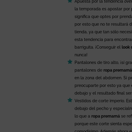
Apuesta por la tendencia
ove
la temporada es apostar por
significa que optes por pren
por esto que no te resultará d
tienda, ya que tan sólo neces
esta tendencia para encontr
barriguita. ¡Conseguir el
look
nunca!
Pantalones de tiro alto, ¡sí g
pantalones de
ropa premam
en la zona del abdomen. Si 
preocuparte por esto ya que el
debajo y el resultado final s
Vestidos de corte imperio. Est
debajo del pecho y especialme
lo que a
ropa premamá
se ref
porque este corte sienta espe
comodísimo. Además ahora es 