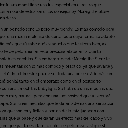
er futura mami tiene una luz especial en el rostro que
e toma nota de estos sencillos consejos by Moraig the Store
ada
de 10.
n un peinado sencillo pero muy trendy. Lo más cómodo para
 por una media melenita de corte recto cuya forma se adapte
die más que tú sabe qué es aquello que le sienta bien, así
orte de pelo ideal en esta preciosa etapa en la que tu
notables cambios. Sin embargo, desde Moraig the Store te
 melenitas son lo más cómodo y práctico, ya que lavarte y
e el último trimestre puede ser toda una odisea. Además, un
drá genial tanto en el embarazo como en el postparto.
tro con unas mechitas babylight. Se trata de unas mechas que
ecto muy natural, pero con una luminosidad que te sentará
etapa. Son unas mechitas que le darán además una sensación
 ya que son muy finitas y parten de la raíz, jugando con
aras que la base y que darán un efecto más delicado y vivo
ro que ya tienes claro tu color de pelo ideal, así que si