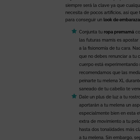
siempre será la clave ya que cualqui
necesita de pocos artificios, así qu
para conseguir un
look de embaraz
Conjunta tu
ropa premamá
co
las futuras mamis es apostar
a la fisionomía de tu cara. Na
que no debes renunciar a tu c
cuerpo está experimentando 
recomendamos que las medias
peinarte tu melena XL durant
saneado de tu cabello te ven
Dale un plus de luz a tu ros
aportarán a tu melena un asp
especialmente bien en esta 
extra de movimiento a tu pelo
hasta dos tonalidades más cl
a tu melena. Sin embargo, segu