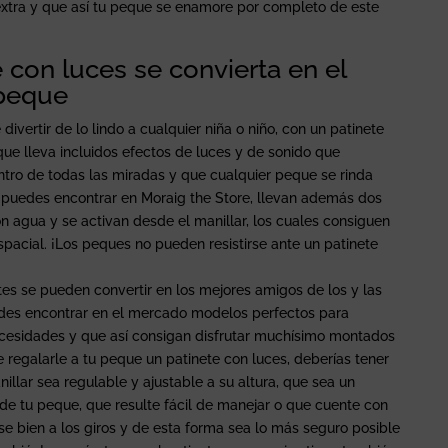
xtra y que así tu peque se enamore por completo de este
e con luces se convierta en el
 peque
divertir de lo lindo a cualquier niña o niño, con un patinete
 que lleva incluidos efectos de luces y de sonido que
ntro de todas las miradas y que cualquier peque se rinda
e puedes encontrar en Moraig the Store, llevan además dos
n agua y se activan desde el manillar, los cuales consiguen
pacial. ¡Los peques no pueden resistirse ante un patinete
es se pueden convertir en los mejores amigos de los y las
des encontrar en el mercado modelos perfectos para
necesidades y que así consigan disfrutar muchísimo montados
de regalarle a tu peque un patinete con luces, deberías tener
llar sea regulable y ajustable a su altura, que sea un
 tu peque, que resulte fácil de manejar o que cuente con
e bien a los giros y de esta forma sea lo más seguro posible