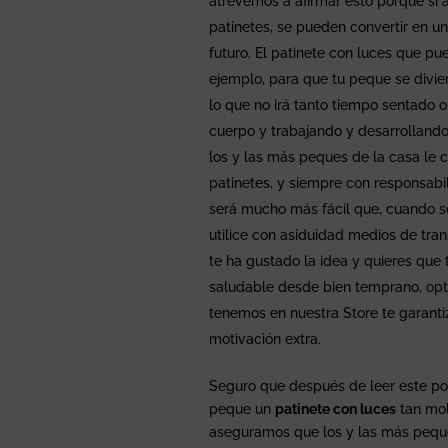
atrevemos a afirmar esto porque si 
patinetes, se pueden convertir en u
futuro. El patinete con luces que pu
ejemplo, para que tu peque se divie
lo que no irá tanto tiempo sentado o 
cuerpo y trabajando y desarrollando
los y las más peques de la casa le c
patinetes, y siempre con responsabi
será mucho más fácil que, cuando 
utilice con asiduidad medios de tran
te ha gustado la idea y quieres que
saludable desde bien temprano, opt
tenemos en nuestra Store te garanti
motivación extra.
Seguro que después de leer este po
peque un
patinete con luces
tan mol
aseguramos que los y las más peques