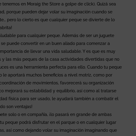
 tenemos en Moraig the Store a golpe de click). Quizá sea
idad, porque pueden dejar volar su imaginación cuando se
e… pero lo cierto es que cualquier peque se divierte de lo
abrita!
aludable para cualquier peque. Además de ser un juguete
n se puede convertir en un buen aliado para comenzar a
 importancia de llevar una vida saludable. Y es que es muy
s y las más peques de la casa actividades divertidas que no
 luces es una herramienta perfecta para ello. Cuando tu peque
o le aportará muchos beneficios a nivel motriz, como por
 coordinación de movimientos, favorecerá su organización
o mejorará su estabilidad y equilibrio, así como al tratarse
dad física para ser usado, le ayudará también a combatir el
odo son ventajas!
nete solo o en compañía, ¡lo pasará en grande de ambas
tu peque podrá disfrutar en el parque o en cualquier lugar
s, así como dejando volar su imaginación imaginando que