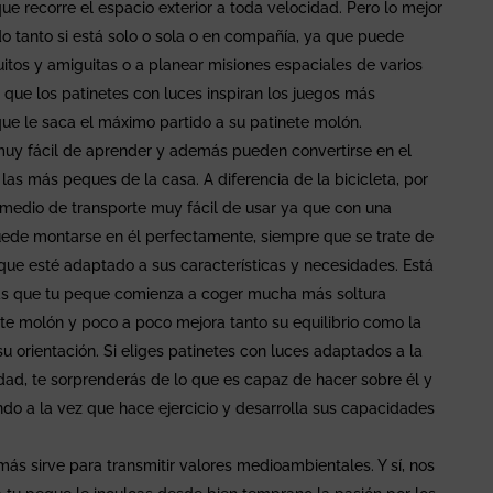
e recorre el espacio exterior a toda velocidad. Pero lo mejor
ndo tanto si está solo o sola o en compañía, ya que puede
uitos y amiguitas o a planear misiones espaciales de varios
a que los patinetes con luces inspiran los juegos más
que le saca el máximo partido a su patinete molón.
 muy fácil de aprender y además pueden convertirse en el
las más peques de la casa. A diferencia de la bicicleta, por
o medio de transporte muy fácil de usar ya que con una
uede montarse en él perfectamente, siempre que se trate de
 que esté adaptado a sus características y necesidades. Está
arás que tu peque comienza a coger mucha más soltura
e molón y poco a poco mejora tanto su equilibrio como la
u orientación. Si eliges patinetes con luces adaptados a la
ad, te sorprenderás de lo que es capaz de hacer sobre él y
ndo a la vez que hace ejercicio y desarrolla sus capacidades
más sirve para transmitir valores medioambientales. Y sí, nos