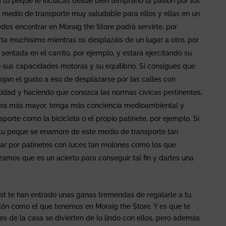
a tu peque le inculcas desde bien temprano la pasión por los
n medio de transporte muy saludable para ellos y ellas en un
edes encontrar en Moraig the Store podrá servirte, por
rta muchísimo mientras os desplazáis de un lugar a otro, por
sentada en el carrito, por ejemplo, y estará ejercitando su
 sus capacidades motoras y su equilibrio. Si consigues que
ojan el gusto a eso de desplazarse por las calles con
lidad y haciendo que conozca las normas cívicas pertinentes,
sea más mayor, tenga más conciencia medioambiental y
sporte como la bicicleta o el propio patinete, por ejemplo. Si
 tu peque se enamore de este medio de transporte tan
ar por patinetes con luces tan molones como los que
zamos que es un acierto para conseguir tal fin y darles una
st te han entrado unas ganas tremendas de regalarle a tu
ón como el que tenemos en Moraig the Store. Y es que te
 de la casa se divierten de lo lindo con ellos, pero además