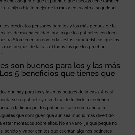
mbién!, asegúrate que el patinete que escojas tiene también
e a tu hijo o hija lo mejor de lo mejor en cuanto a seguridad
e los productos pensados para los y las más peques de la
iales de mucha calidad, por lo que los patinetes con luces
estra Store cuentan con todas estas características que los
las más peques de la casa. ¡Todos los que los prueban
e!
tes son buenos para los y las más
Los 5 beneficios que tienes que
idos que hay para los y las más peques de la casa. A casi
montarse en patinete y divertirse de lo lindo recorriendo
poco, a la fiebre por los patinetes se le suma ahora la
, juguetes que consiguen que aún sea mucho más divertido
a estar montados sobre ellos. No en vano, ¿a qué peque no
es, sonido y vapor con los que cuentan algunos patinetes