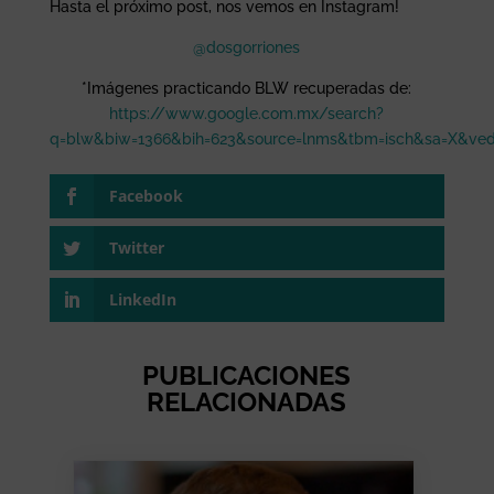
Hasta el próximo post, nos vemos en Instagram!
@dosgorriones
*Imágenes practicando BLW recuperadas de:
https://www.google.com.mx/search?
q=blw&biw=1366&bih=623&source=lnms&tbm=isch&sa=X&
Facebook
Twitter
LinkedIn
PUBLICACIONES
RELACIONADAS