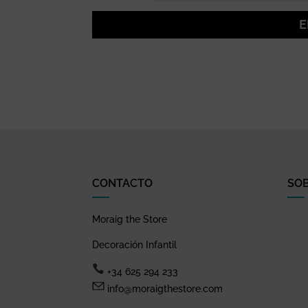
E
CONTACTO
SO
Moraig the Store
Decoración Infantil
+34 625 294 233
info@moraigthestore.com