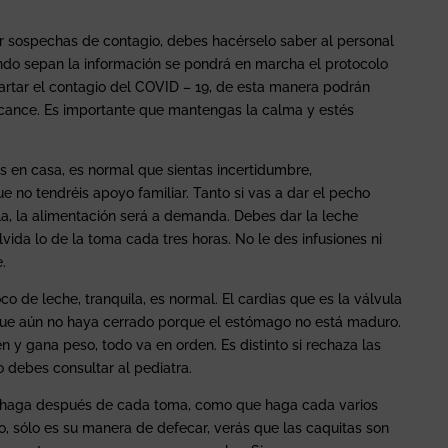
r sospechas de contagio, debes hacérselo saber al personal
ndo sepan la información se pondrá en marcha el protocolo
artar el contagio del COVID – 19, de esta manera podrán
rcance. Es importante que mantengas la calma y estés
is en casa, es normal que sientas incertidumbre,
ue no tendréis apoyo familiar. Tanto si vas a dar el pecho
la, la alimentación será a demanda. Debes dar la leche
lvida lo de la toma cada tres horas. No le des infusiones ni
.
 de leche, tranquila, es normal. El cardias que es la válvula
que aún no haya cerrado porque el estómago no está maduro.
n y gana peso, todo va en orden. Es distinto si rechaza las
o debes consultar al pediatra.
e haga después de cada toma, como que haga cada varios
o, sólo es su manera de defecar, verás que las caquitas son