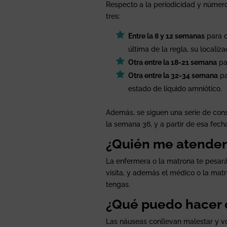
Respecto a la periodicidad y número
tres:
Entre la 8 y 12 semanas
para c
última de la regla, su localiz
Otra entre la 18-21 semana
pa
Otra entre la 32-34 semana
pa
estado de líquido amniótico.
Además, se siguen una serie de con
la semana 36, y a partir de esa fec
¿Quién me atender
La enfermera o la matrona te pesará,
visita, y además el médico o la mat
tengas.
¿Qué puedo hacer 
Las náuseas conllevan malestar y vó