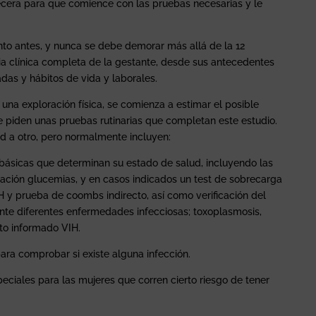
cera para que comience con las pruebas necesarias y le
nto antes, y nunca se debe demorar más allá de la 12
ria clínica completa de la gestante, desde sus antecedentes
das y hábitos de vida y laborales.
rá una exploración física, se comienza a estimar el posible
se piden unas pruebas rutinarias que completan este estudio.
d a otro, pero normalmente incluyen:
básicas que determinan su estado de salud, incluyendo las
nación glucemias, y en casos indicados un test de sobrecarga
H y prueba de coombs indirecto, así como verificación del
nte diferentes enfermedades infecciosas; toxoplasmosis,
ento informado VIH.
para comprobar si existe alguna infección.
peciales para las mujeres que corren cierto riesgo de tener