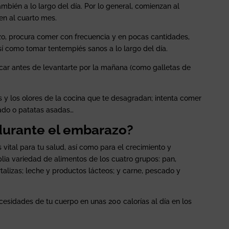
bién a lo largo del día. Por lo general, comienzan al
en al cuarto mes.
zo, procura comer con frecuencia y en pocas cantidades,
así como tomar tentempiés sanos a lo largo del día.
picar antes de levantarte por la mañana (como galletas de
s y los olores de la cocina que te desagradan; intenta comer
ado o patatas asadas…
urante el embarazo?
 vital para tu salud, así como para el crecimiento y
plia variedad de alimentos de los cuatro grupos: pan,
rtalizas; leche y productos lácteos; y carne, pescado y
esidades de tu cuerpo en unas 200 calorías al día en los